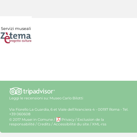
Servizi museali
Leggi le recensioni su:
Museo Carlo Bilotti
Via Fiorello La Guardia, 6 et Viale dell’Aranciera 4 - 00197 Roma - Tel.
+39 060608
© 2017 Musei in Comune
/
Privacy
/
Exclusion de la
responsabilité
/
Credits
/
Accessibilité du site
/
XML-rss