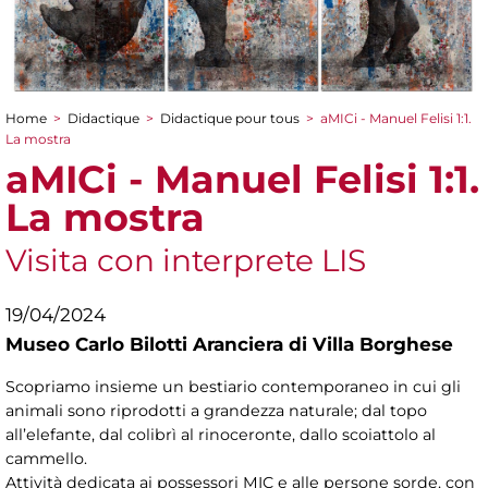
Home
>
Didactique
>
Didactique pour tous
>
aMICi - Manuel Felisi 1:1.
You are here
La mostra
aMICi - Manuel Felisi 1:1.
La mostra
Visita con interprete LIS
19/04/2024
Museo Carlo Bilotti Aranciera di Villa Borghese
Scopriamo insieme un bestiario contemporaneo in cui gli
animali sono riprodotti a grandezza naturale; dal topo
all’elefante, dal colibrì al rinoceronte, dallo scoiattolo al
cammello.
Attività dedicata ai possessori MIC e alle persone sorde, con