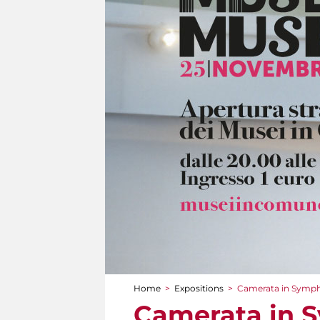
Home
>
Expositions
>
Camerata in Symp
You are here
Camerata in 