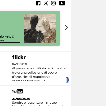
7 nuovi in-
painting tour
sulla piattaforma
le Arts &
Google Arts &
ure
Culture
04/10/2018
Al piano terra di #PalazzoPrimoli si
trova una collezione di opere
d’arte, cimeli napoleonici,
memorie familiari. La
23/06/2026
Sentire e raccontare il museo: