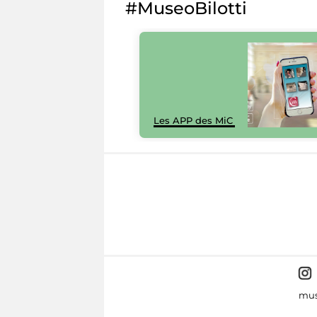
#MuseoBilotti
Les APP des MiC
mus