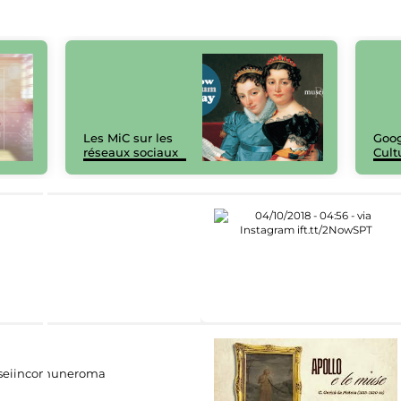
Les MiC sur les
Goog
réseaux sociaux
Cult
eiincomuneroma