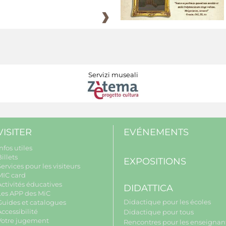
Servizi museali
VISITER
EVÉNEMENTS
nfos utiles
illets
EXPOSITIONS
ervices pour les visiteurs
MIC card
Activités éducatives
DIDATTICA
Les APP des MiC
Didactique pour les écoles
Guides et catalogues
ccessibilité
Didactique pour tous
Votre jugement
Rencontres pour les enseignant