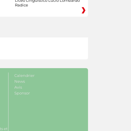
Liceo Linguistico Lucio Lombardo
Radice
Calendrier
News
Avis
Sponsor
s et