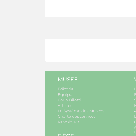
MUSÉE
Editorial
I
Equipe
B
Carlo Bilotti
S
Artistes
Le Système des Musées
Charte des services
Newsletter
A