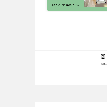
Les APP des MiC
mus