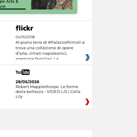
le Arts &
Google Arts &
ure
Culture
04/10/2018
Al piano terra di #PalazzoPrimoli si
trova una collezione di opere
d’arte, cimeli napoleonici,
memorie familiari. La
28/05/2026
Robert Mapplethorpe. Le forme
della bellezza - VIDEO LIS | Calla
Lily