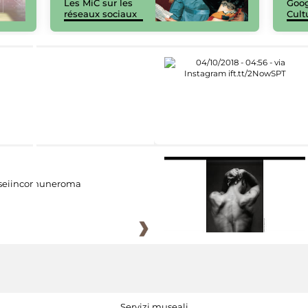
Les MiC sur les
Goog
réseaux sociaux
Cult
eiincomuneroma
Servizi museali