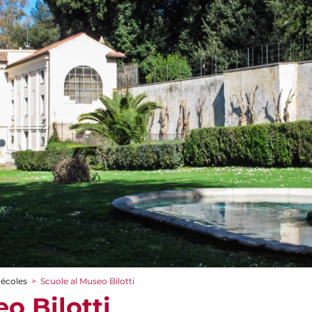
 écoles
>
Scuole al Museo Bilotti
o Bilotti