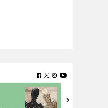
7 nuovi in-
painting tour
sulla piattaforma