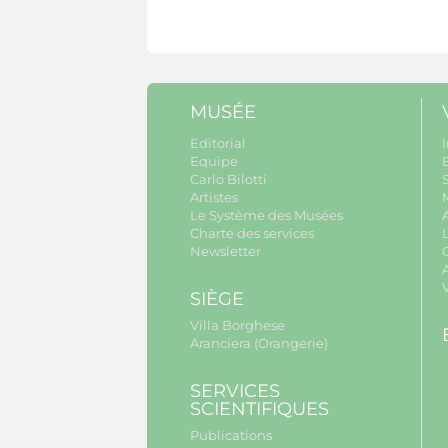
MUSÉE
Editorial
I
Equipe
B
Carlo Bilotti
S
Artistes
Le Système des Musées
Charte des services
Newsletter
A
SIÈGE
Villa Borghese
Aranciera (Orangerie)
SERVICES
SCIENTIFIQUES
Publications