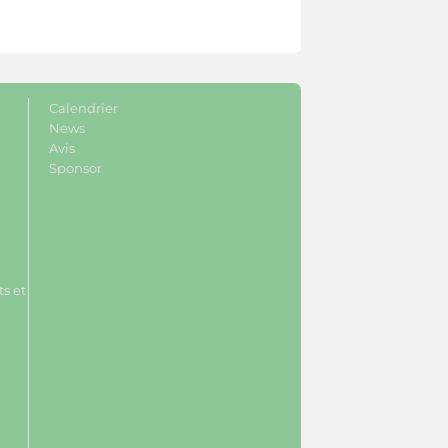
Calendrier
News
Avis
Sponsor
s et