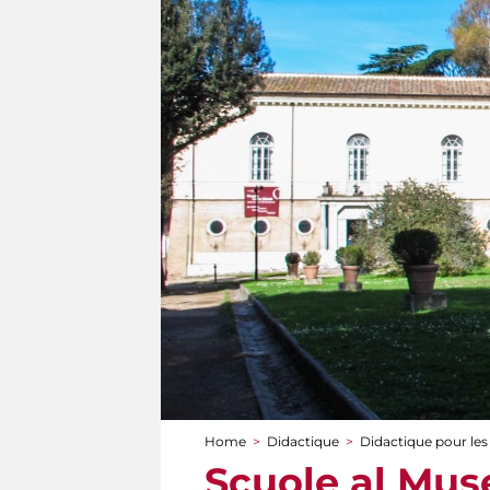
Home
>
Didactique
>
Didactique pour les
You are here
Scuole al Muse