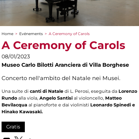
Home
>
Evénements
>
A Ceremony of Carols
You are here
A Ceremony of Carols
08/01/2023
Museo Carlo Bilotti Aranciera di Villa Borghese
Concerto nell'ambito del Natale nei Musei.
Una suite di
canti di Natale
di L. Perosi, eseguita da
Lorenzo
Rundo
alla viola,
Angelo Santisi
al violoncello,
Matteo
Bevilacqua
al pianoforte e dai violinisti
Leonardo Spinedi e
Hinako Kawasaki.
Gratis