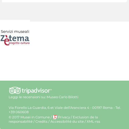
Servizi museali
Leggi le recensioni su:
Museo Carlo Bilotti
Via Fiorello La Guardia, 6 et Viale dell’Aranciera 4 - 00197 Roma - Tel.
+39 060608
© 2017 Musei in Comune
/
Privacy
/
Exclusion de la
responsabilité
/
Credits
/
Accessibilité du site
/
XML-rss