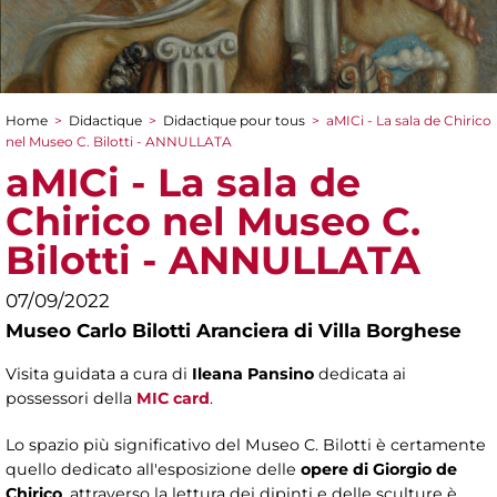
Home
>
Didactique
>
Didactique pour tous
>
aMICi - La sala de Chirico
You are here
nel Museo C. Bilotti - ANNULLATA
aMICi - La sala de
Chirico nel Museo C.
Bilotti - ANNULLATA
07/09/2022
Museo Carlo Bilotti Aranciera di Villa Borghese
Visita guidata a cura di
Ileana Pansino
dedicata ai
possessori della
MIC card
.
Lo spazio più significativo del Museo C. Bilotti è certamente
quello dedicato all'esposizione delle
opere di Giorgio de
Chirico
, attraverso la lettura dei dipinti e delle sculture è