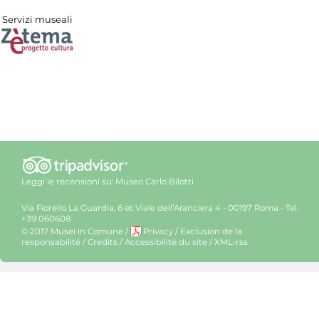
Servizi museali
Leggi le recensioni su:
Museo Carlo Bilotti
Via Fiorello La Guardia, 6 et Viale dell’Aranciera 4 - 00197 Roma - Tel.
+39 060608
© 2017 Musei in Comune
/
Privacy
/
Exclusion de la
responsabilité
/
Credits
/
Accessibilité du site
/
XML-rss