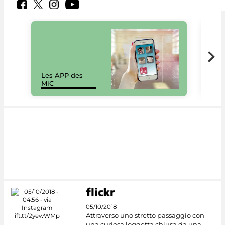
Les APP des
Les
MiC
rés
05/10/2018
Attraverso uno stretto passaggio con
una curiosa loggetta chiusa da una