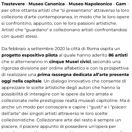
Trastevere
-
Museo Canonica
-
Museo Napoleonico
-
Gam
-
per oltre ottanta artisti che "si presentano" attraverso la loro
collezione d'arte contemporanea, in modo che le loro opere
si confrontino, appunto, con le loro passioni artistiche.
Artisti che "guardano" e collezionano artisti confrontandosi
con questi stessi.
Da febbraio a settembre 2020 la città di Roma ospita un
progetto espositivo pilota
al quale hanno aderito
86 artisti
che si alterneranno in
cinque Musei civici
, secondo una
rigorosa divisione per ordine alfabetico e con la prospettiva
di realizzare una
prima rassegna dedicata all’arte presente
oggi nella capitale
. Un dialogo innovativo che consente di
apprezzare le scelte artistiche degli autori che hanno la
possibilità di interagire con le opere da loro amate e
collezionate nelle prestigiose realtà museali capitoline. Ma è
anche un modo per conoscere e capire i "gusti" e i "piaceri
dell’arte" dei singoli artisti attraverso le loro scelte
collezionistiche. Collezionare arte del resto è sempre un
piacere, il piacere appunto di possedere un’opera per