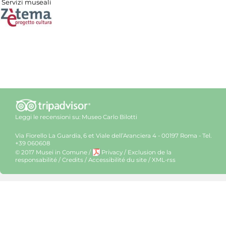
Servizi museali
Leggi le recensioni su:
Museo Carlo Bilotti
Via Fiorello La Guardia, 6 et Viale dell’Aranciera 4 - 00197 Roma - Tel.
+39 060608
© 2017 Musei in Comune
/
Privacy
/
Exclusion de la
responsabilité
/
Credits
/
Accessibilité du site
/
XML-rss