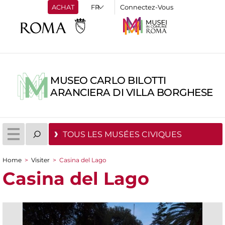
ACHAT
Connectez-Vous
MUSEO CARLO BILOTTI
ARANCIERA DI VILLA BORGHESE
TOUS LES MUSÉES CIVIQUES
Home
>
Visiter
>
Casina del Lago
You are here
Casina del Lago