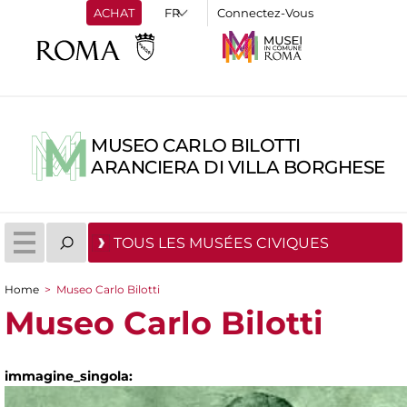
ACHAT
Connectez-Vous
MUSEO CARLO BILOTTI
ARANCIERA DI VILLA BORGHESE
TOUS LES MUSÉES CIVIQUES
Home
>
Museo Carlo Bilotti
You are here
Museo Carlo Bilotti
immagine_singola: