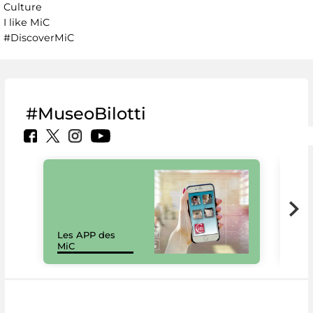
Culture
I like MiC
#DiscoverMiC
#MuseoBilotti
Les APP des
Les
MiC
rés