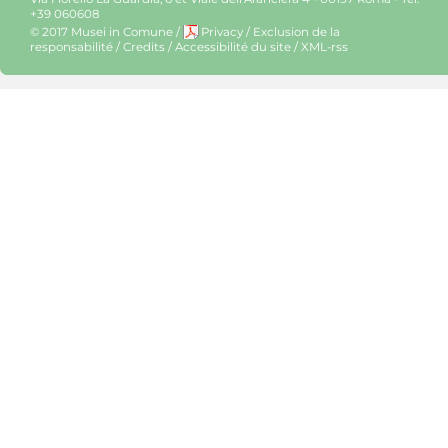
+39 060608
© 2017 Musei in Comune
/
Privacy
/
Exclusion de la
responsabilité
/
Credits
/
Accessibilité du site
/
XML-rss