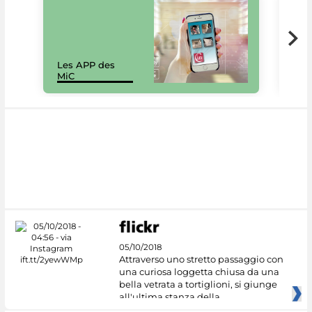
Les APP des
Les
MiC
rés
05/10/2018
Attraverso uno stretto passaggio con
una curiosa loggetta chiusa da una
bella vetrata a tortiglioni, si giunge
all'ultima stanza della