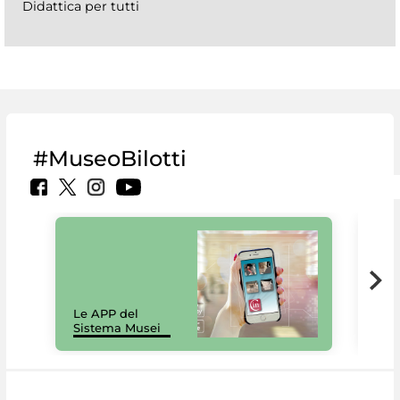
Didattica per tutti
#MuseoBilotti
Il 
Le APP del
Mus
Sistema Musei
net