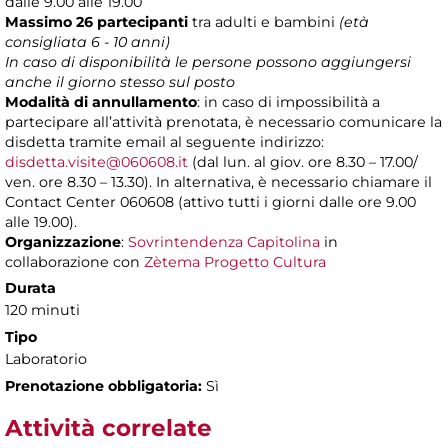
dalle 9.00 alle 19.00
Massimo 26 partecipanti
tra adulti e bambini
(età
consigliata 6 - 10
anni)
In caso di disponibilità le persone possono aggiungersi
anche il giorno stesso sul posto
Modalità di annullamento
: in caso di impossibilità a
partecipare all’attività prenotata, è necessario comunicare la
disdetta tramite email al seguente indirizzo:
disdetta.visite@060608.it
(dal lun. al giov. ore 8.30 – 17.00/
ven. ore 8.30 – 13.30). In alternativa, è necessario chiamare il
Contact Center 060608 (attivo tutti i giorni dalle ore 9.00
alle 19.00).
Organizzazione
:
Sovrintendenza Capitolina
in
collaborazione con
Zètema Progetto Cultura
Durata
120 minuti
Tipo
Laboratorio
Prenotazione obbligatoria:
Sì
Attività correlate