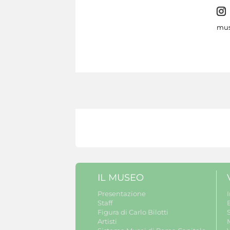
mus
IL MUSEO
Presentazione
Staff
B
Figura di Carlo Bilotti
S
Artisti