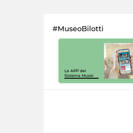
#MuseoBilotti
Le APP del
Sistema Musei