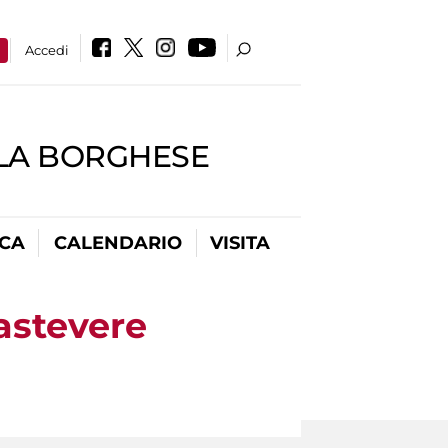
a
Accedi
LLA BORGHESE
ICA
CALENDARIO
VISITA
astevere