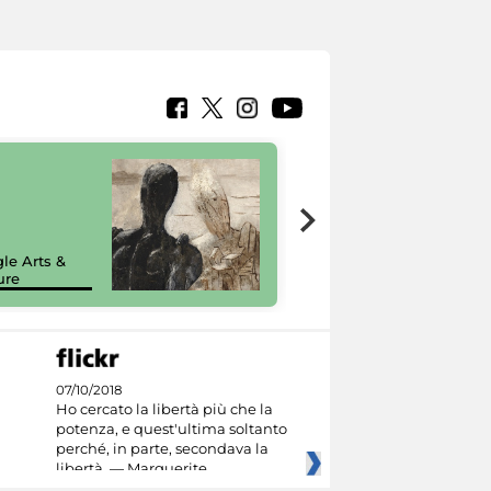
7 nuovi in-
painting tour
sulla piattaforma
le Arts &
Google Arts &
ure
Culture
07/10/2018
Ho cercato la libertà più che la
potenza, e quest'ultima soltanto
perché, in parte, secondava la
libertà. — Marguerite