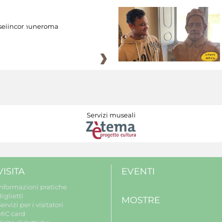
eiincomuneroma
Servizi museali
VISITA
EVENTI
Informazioni pratiche
iglietti
MOSTRE
ervizi per i visitatori
MIC card