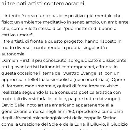
ai tre noti artisti contemporanei.
L'intento è creare uno spazio espositivo, più mentale che
fisico: un ambiente meditativo in senso ampio, un ambiente
che, come Bilotti stesso dice, "può metterti di buono o
cattivo umore".
I tre artisti, di fronte a questo progetto, hanno risposto in
modo diverso, mantenendo la propria singolarità e
autonomia.
Damien Hirst, il più conosciuto, spregiudicato e dissacrante
tra i giovani artisti britannici contemporanei, affronta in
questa occasione il tema dei Quattro Evangelisti con un
approccio intellettuale-simbolista (neoconcettuale). Opere
di formato monumentale, quindi di forte impatto visivo,
realizzate seguendo la sua consueta poetica artistica con
materiali diversi: farfalle, pillole, pagine tratte dai vangeli.
David Salle, noto artista americano appartenente alla
generazione emersa negli anni '80, riproduce alcune parti
degli affreschi michelangioleschi della cappella Sistina,
come la Creazione del Sole e della Luna, il Diluvio, il Giudizio