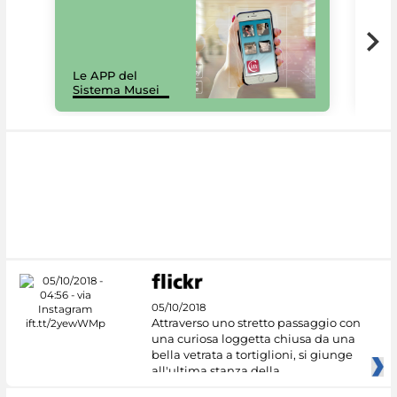
Il 
Le APP del
Mus
Sistema Musei
net
05/10/2018
Attraverso uno stretto passaggio con
una curiosa loggetta chiusa da una
bella vetrata a tortiglioni, si giunge
all'ultima stanza della