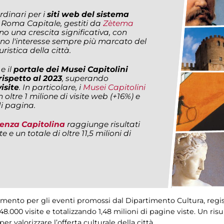
rdinari per i
siti web del sistema
 Roma Capitale, gestiti da
Zètema
no una crescita significativa, con
no l'interesse sempre più marcato del
uristica della città.
e il
portale dei Musei Capitolini
rispetto al 2023
, superando
visite
. In particolare, i
Musei Capitolini
 oltre 1 milione di visite web (+16%) e
di pagina.
enza Capitolina
raggiunge risultati
te e un totale di oltre 11,5 milioni di
erimento per gli eventi promossi dal Dipartimento Cultura, reg
.000 visite e totalizzando 1,48 milioni di pagine viste. Un risu
r valorizzare l’offerta culturale della città.