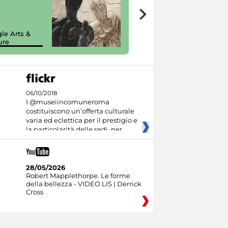
7 nuovi in-
painting tour
sulla piattaforma
le Arts &
Google Arts &
ure
Culture
06/10/2018
I @museiincomuneroma
costituiscono un’offerta culturale
varia ed eclettica per il prestigio e
la particolarità delle sedi, per
28/05/2026
Robert Mapplethorpe. Le forme
della bellezza - VIDEO LIS | Derrick
Cross