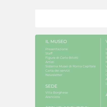
IL MUSEO
Presentazione
Staff
B
Figura di Carlo Bilotti
S
Artisti
Sistema Musei di Roma Capitale
V
Carta dei servizi
Newsletter
A
SEDE
Villa Borghese
Aranciera