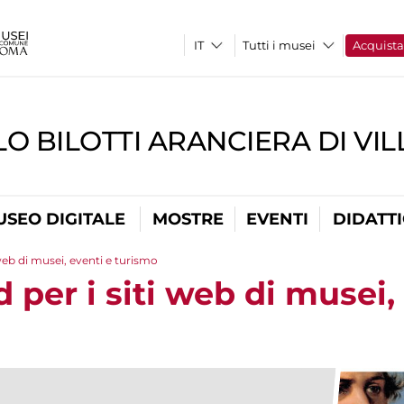
Tutti i musei
Acquist
O BILOTTI ARANCIERA DI VI
USEO DIGITALE
MOSTRE
EVENTI
DIDATT
 web di musei, eventi e turismo
d per i siti web di musei,