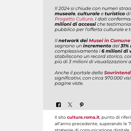
Il 2024 si chiude con numeri strao
museale
,
culturale
e
turistico
di
Progetto Cultura
. I dati conferma
milioni di accessi
che testimonia
pubblico per l’offerta culturale e t
Il
network dei
Musei in Comune
segnano un
incremento
del
31% 
complessivamente i
6 milioni di 
stabiliscono un record storico, con
più di 3 milioni di visualizzazioni 
Anche il portale della
Sovrintend
significativi, con circa 970.000 visi
pagine viste.
Il sito
culture.roma.it
, punto di rif
all’anno precedente, superando le 748
strategie di comunicazione digitale pe