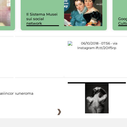
Il Sistema Musei
sui social
Goog
network
Cult
eiincomuneroma