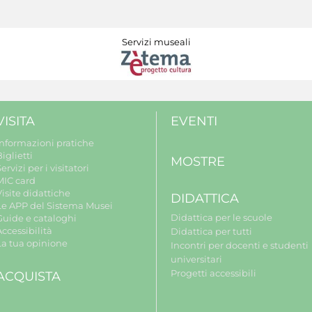
Servizi museali
VISITA
EVENTI
Informazioni pratiche
iglietti
MOSTRE
ervizi per i visitatori
MIC card
isite didattiche
DIDATTICA
Le APP del Sistema Musei
Didattica per le scuole
Guide e cataloghi
ccessibilità
Didattica per tutti
La tua opinione
Incontri per docenti e studenti
universitari
Progetti accessibili
ACQUISTA