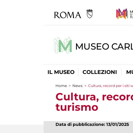
MUSEO CARL
IL MUSEO
COLLEZIONI
M
Home
>
News
>
Cultura, record per i siti
Tu sei qui
Cultura, recor
turismo
Data di pubblicazione: 13/01/2025