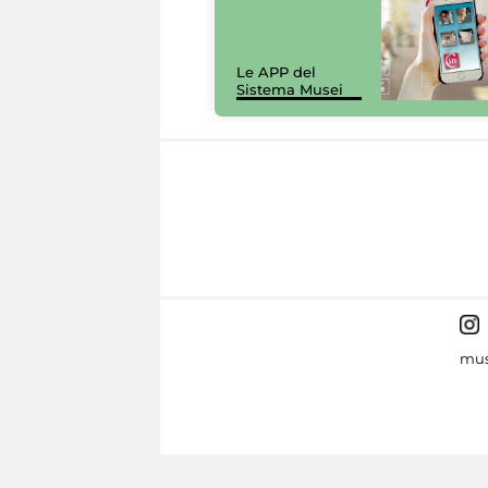
Le APP del
Sistema Musei
mus