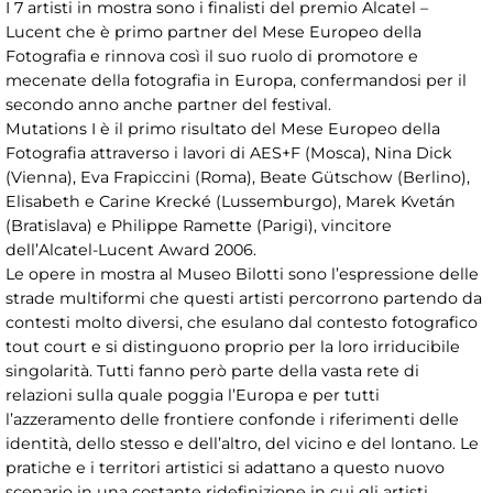
I 7 artisti in mostra sono i finalisti del premio Alcatel –
Lucent che è primo partner del Mese Europeo della
Fotografia e rinnova così il suo ruolo di promotore e
mecenate della fotografia in Europa, confermandosi per il
secondo anno anche partner del festival.
Mutations I è il primo risultato del Mese Europeo della
Fotografia attraverso i lavori di AES+F (Mosca), Nina Dick
(Vienna), Eva Frapiccini (Roma), Beate Gütschow (Berlino),
Elisabeth e Carine Krecké (Lussemburgo), Marek Kvetán
(Bratislava) e Philippe Ramette (Parigi), vincitore
dell’Alcatel-Lucent Award 2006.
Le opere in mostra al Museo Bilotti sono l’espressione delle
strade multiformi che questi artisti percorrono partendo da
contesti molto diversi, che esulano dal contesto fotografico
tout court e si distinguono proprio per la loro irriducibile
singolarità. Tutti fanno però parte della vasta rete di
relazioni sulla quale poggia l’Europa e per tutti
l’azzeramento delle frontiere confonde i riferimenti delle
identità, dello stesso e dell’altro, del vicino e del lontano. Le
pratiche e i territori artistici si adattano a questo nuovo
scenario in una costante ridefinizione in cui gli artisti