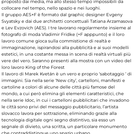
proposto dai media, ma allo stesso tempo impossibili da
collocare nel tempo, nello spazio e nei luoghi.
Il gruppo AES+F è formato dal graphic designer Evgeny
Svyatsky e dai due architetti concettuali Tatiana Arzamasova
e Lev Evzovich (AES). I tre lavorano regolarmente insieme al
fotografo di moda Vladimir Fridke (+F apppunto) e il loro
lavoro comune gioca sulla commistione di realtà e
immaginazione, ispirandosi alla pubblicità e ai suoi modelli
estetici, in una costante messa in scena di realtà virtuali più
vere del vero. Saranno presenti alla mostra con un video del
loro lavoro King of the Forest
Il lavoro di Marek Kvetán è un vero e proprio ‘sabotaggio ‘ di
immagini. Sia nella serie ‘New city’, cartelloni, manifesti e
cartoline a colori di alcune delle città più famose del
mondo, a cui però elimina gli elementi caratteristici, che
nella serie Idoc, in cui i cartelloni pubblicitari che invadono
le città sono privi del messaggio pubblicitario, l’artista
slovacco lavora per sottrazione, eliminando grazie alla
tecnologia digitale ogni segno distintivo, sia esso un
segnale di divieto, una scritta, un particolare monumento
che contraddistingue uno spazio urbano.