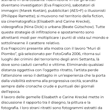
diventano investigatori (Eva Frapiccini), sabotatori di
immagini (Marek Kvetán), pubblicitari (AES+F) o illusionisti
(Philippe Ramette); si muovono nel territorio della fiction,
sia cinematografica (Elisabeth and Carine Krecké),
videografica (Nina Dick) o urbana (Beate Gütschow). Tutte
queste strategie di infiltrazione e spostamento sono
altrettanti modi per moltiplicare i punti di vista sul mondo e
sottolinearne il carattere relativo.
Eva Frapiccini presente alla mostra con il lavoro “Muri di
Piombo”, già selezionato per FotoGrafia 2006, ritorna sui
luoghi dei crimini del terrorismo degli anni Settanta, là
dove sono caduti carnefici e vittime. Eliminando qualsiasi
distanza oggettiva con l’oggetto ritratto, l’artista perde
l’attenzione verso il dettaglio in un’esperienza che la porta
dalla visibilità estrema alla progressiva cecità, scandita
sempre dalle cronache crude e puntuali dei giornali
dell’epoca.
Il lavoro delle gemelle Elisabeth e Carine Krecké mette in
discussione il rapporto tra il disegno, la pittura e la
fotografia. I loro strani ritratti sono fotogrammi estratti da