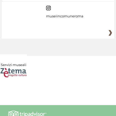
museiincomuneroma
Servizi museali