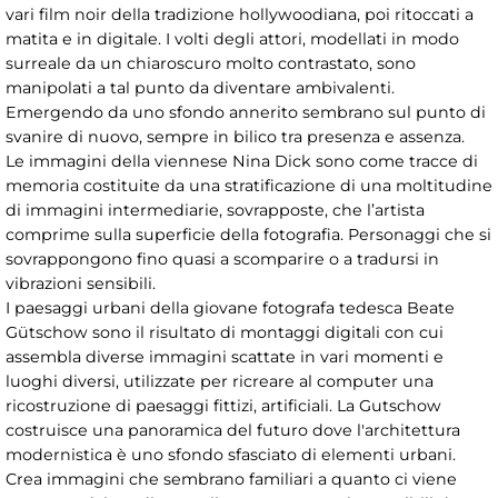
vari film noir della tradizione hollywoodiana, poi ritoccati a
matita e in digitale. I volti degli attori, modellati in modo
surreale da un chiaroscuro molto contrastato, sono
manipolati a tal punto da diventare ambivalenti.
Emergendo da uno sfondo annerito sembrano sul punto di
svanire di nuovo, sempre in bilico tra presenza e assenza.
Le immagini della viennese Nina Dick sono come tracce di
memoria costituite da una stratificazione di una moltitudine
di immagini intermediarie, sovrapposte, che l’artista
comprime sulla superficie della fotografia. Personaggi che si
sovrappongono fino quasi a scomparire o a tradursi in
vibrazioni sensibili.
I paesaggi urbani della giovane fotografa tedesca Beate
Gütschow sono il risultato di montaggi digitali con cui
assembla diverse immagini scattate in vari momenti e
luoghi diversi, utilizzate per ricreare al computer una
ricostruzione di paesaggi fittizi, artificiali. La Gutschow
costruisce una panoramica del futuro dove l'architettura
modernistica è uno sfondo sfasciato di elementi urbani.
Crea immagini che sembrano familiari a quanto ci viene