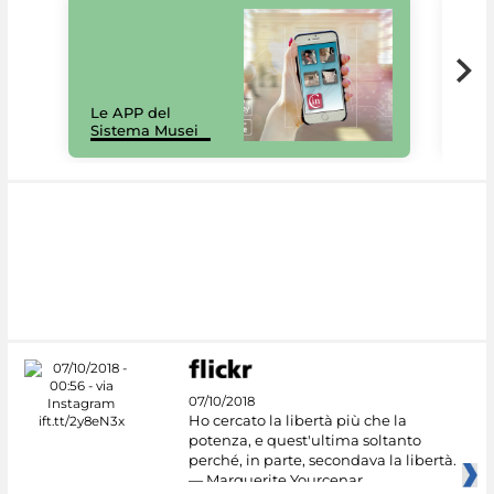
Il 
Le APP del
Mus
Sistema Musei
net
07/10/2018
Ho cercato la libertà più che la
potenza, e quest'ultima soltanto
perché, in parte, secondava la libertà.
— Marguerite Yourcenar