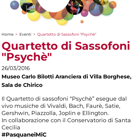
Home
>
Eventi
>
Quartetto di Sassofoni "Psychè"
Tu sei qui
Quartetto di Sassofoni
"Psychè"
26/03/2016
Museo Carlo Bilotti Aranciera di Villa Borghese,
Sala de Chirico
Il Quartetto di sassofoni “Psychè” esegue dal
vivo musiche di Vivaldi, Bach, Faurè, Satie,
Gershwin, Piazzolla, Joplin e Ellington.
In collaborazione con il Conservatorio di Santa
Cecilia
#PasquaneiMiC