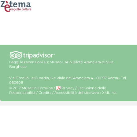
Leggi le recensioni su:
Museo Carlo Bilotti Aranciera di Villa
Borghese
Via Fiorello La Guardia, 6 e Viale dell’Aranciera 4 - 00197 Roma - Tel.
060608
© 2017 Musei in Comune
/
Privacy
/
Esclusione delle
Responsabilità
/
Credits
/
Accessibilità del sito web
/
XML-rss