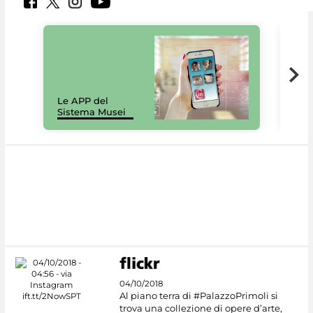
Il 
Le APP del
Mus
Sistema Musei
net
04/10/2018
Al piano terra di #PalazzoPrimoli si
trova una collezione di opere d’arte,