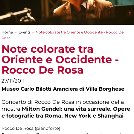
Home
>
Eventi
>
Note colorate tra Oriente e Occidente - Rocco De
Tu sei qui
Rosa
Note colorate tra
Oriente e Occidente -
Rocco De Rosa
27/11/2011
Museo Carlo Bilotti Aranciera di Villa Borghese
Concerto di Rocco De Rosa in occasione della
mostra
Milton Gendel: una vita surreale. Opere
e fotografie tra Roma, New York e Shanghai
Rocco De Rosa (pianoforte)