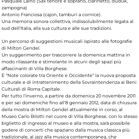
Pasquale Laino (Sax tenore e soprano, clarinetto, duduk,
zampogna)
Antonio Franciosa (cajon, tamburi a cornice).
Una memoria sonora collettiva, indissolubilmente legata al
sud dell’Italia, alla sua cultura e alle sue tradizioni.
Un percorso di suggestioni musicali ispirato alle fotografie
di Milton Gendel.
Un suggerimento per trascorrere la domenica mattina in
modo rilassante e stimolante in alcuni degli spazi più
affascinanti di Villa Borghese.
È “Note colorate tra Oriente e Occidente” la nuova proposta
culturale e di intrattenimento della Sovraintendenza ai Beni
Culturali di Roma Capitale.
Per tutto l’inverno, a partire da domenica 20 novembre 2011
e per sei domeniche fino all’8 gennaio 2012, data di chiusura
della mostra di Milton Gendel attualmente in corso, al
Museo Carlo Bilotti nel cuore di Villa Borghese, con lo stesso
biglietto di ingresso al museo e alla mostra, sarà possibile
godere di concerti che spaziano dalla musica classica più
tradizionale, al jazz alla musica contemporanea, che