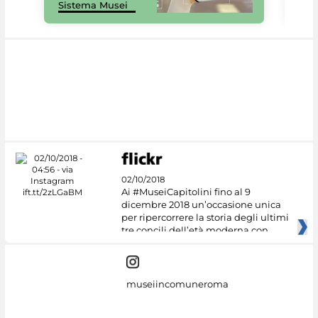
Sistema Musei
net
02/10/2018
Ai #MuseiCapitolini fino al 9
dicembre 2018 un’occasione unica
per ripercorrere la storia degli ultimi
tre concili dell’età moderna con
museiincomuneroma