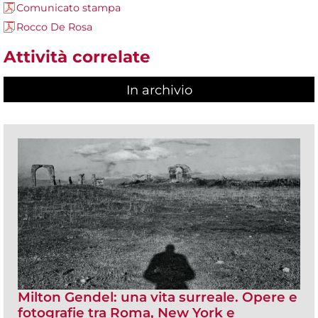
Comunicato stampa
Rocco De Rosa
Attività correlate
In archivio
Milton Gendel: una vita surreale. Opere e
fotografie tra Roma, New York e