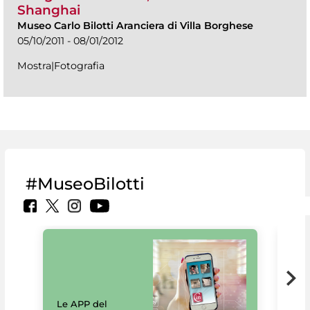
Shanghai
Museo Carlo Bilotti Aranciera di Villa Borghese
05/10/2011 - 08/01/2012
Mostra|Fotografia
#MuseoBilotti
Il 
Le APP del
Mus