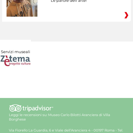
Le parole dell'arte!
Servizi museali
Leggi le recensioni su:
Museo Carlo Bilotti Aranciera di Villa
Borghese
Via Fiorello La Guardia, 6 e Viale dell’Aranciera 4 - 00197 Roma - Tel.