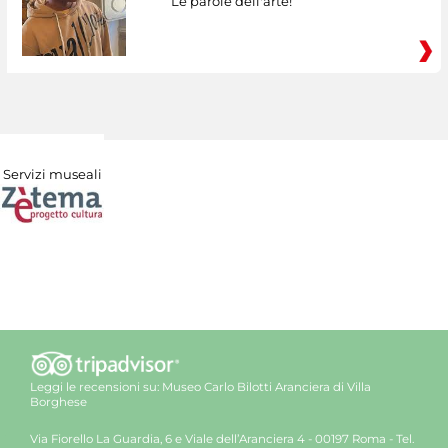
Le parole dell'arte!
Servizi museali
Leggi le recensioni su:
Museo Carlo Bilotti Aranciera di Villa
Borghese
Via Fiorello La Guardia, 6 e Viale dell’Aranciera 4 - 00197 Roma - Tel.