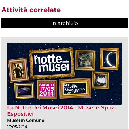
Attività correlate
In archivio
La Notte dei Musei 2014 - Musei e Spazi
Espositivi
Musei in Comune
17/05/2014