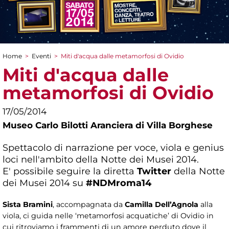
Home
>
Eventi
>
Miti d'acqua dalle metamorfosi di Ovidio
Tu sei qui
Miti d'acqua dalle
metamorfosi di Ovidio
17/05/2014
Museo Carlo Bilotti Aranciera di Villa Borghese
Spettacolo di narrazione per voce, viola e genius
loci nell'ambito della Notte dei Musei 2014.
E' possibile seguire la diretta
Twitter
della Notte
dei Musei 2014 su
#NDMroma14
Sista Bramini
, accompagnata da
Camilla Dell’Agnola
alla
viola, ci guida nelle ‘metamorfosi acquatiche’ di Ovidio in
cui ritroviamo i frammenti di un amore perduto dove il