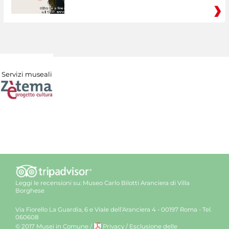
Servizi museali
Leggi le recensioni su:
Museo Carlo Bilotti Aranciera di Villa
Borghese
Via Fiorello La Guardia, 6 e Viale dell’Aranciera 4 - 00197 Roma - Tel.
060608
© 2017 Musei in Comune
/
Privacy
/
Esclusione delle