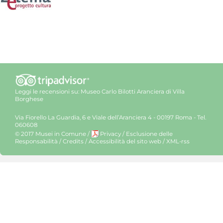
Leggi le recensioni su:
Museo Carlo Bilotti Aranciera di Villa
Borghese
Via Fiorello La Guardia, 6 e Viale dell’Aranciera 4 - 00197 Roma - Tel.
060608
© 2017 Musei in Comune
/
Privacy
/
Esclusione delle
Responsabilità
/
Credits
/
Accessibilità del sito web
/
XML-rss