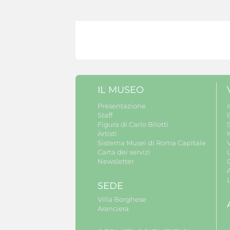
IL MUSEO
Presentazione
Staff
B
Figura di Carlo Bilotti
S
Artisti
Sistema Musei di Roma Capitale
V
Carta dei servizi
Newsletter
A
SEDE
Villa Borghese
Aranciera