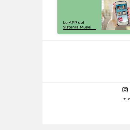
Le APP del
Sistema Musei
mus