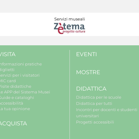
Servizi museali
VISITA
EVENTI
Informazioni pratiche
iglietti
MOSTRE
ervizi per i visitatori
MIC card
isite didattiche
DIDATTICA
Le APP del Sistema Musei
Didattica per le scuole
Guide e cataloghi
ccessibilità
Didattica per tutti
La tua opinione
Incontri per docenti e studenti
universitari
Progetti accessibili
ACQUISTA