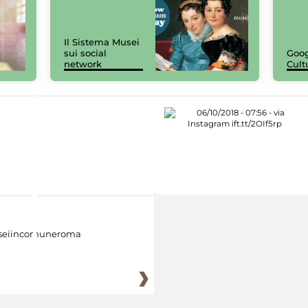
Il Sistema Musei
sui social
Goog
network
Cult
eiincomuneroma