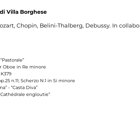
 di Villa Borghese
 Mozart, Chopin, Belini-Thalberg, Debussy. In colla
“Pastorale”
er Oboe in Re minore
, K379
p.25 n.11; Scherzo N.1 in Si minore
ma” - “Casta Diva”
a Cathédrale engloutie”