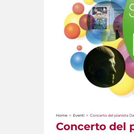
Home
>
Eventi
>
Concerto del pianista Da
Tu sei qui
Concerto del p