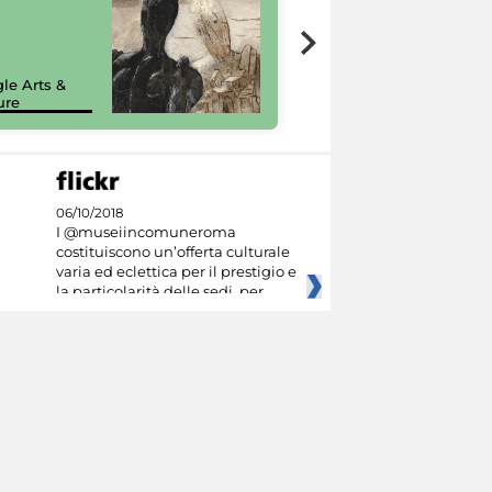
7 nuovi in-
painting tour
sulla piattaforma
le Arts &
Google Arts &
ure
Culture
06/10/2018
I @museiincomuneroma
costituiscono un’offerta culturale
varia ed eclettica per il prestigio e
la particolarità delle sedi, per