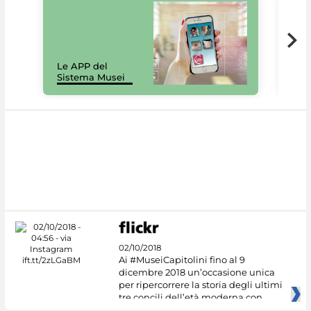
Il 
Le APP del
Mus
Sistema Musei
net
02/10/2018
Ai #MuseiCapitolini fino al 9
dicembre 2018 un’occasione unica
per ripercorrere la storia degli ultimi
tre concili dell’età moderna con