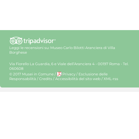
Leggi le recensioni su:
Museo Carlo Bilotti Aranciera di Villa
Borghese
Via Fiorello La Guardia, 6 e Viale dell’Aranciera 4 - 00197 Roma - Tel.
060608
© 2017 Musei in Comune
/
Privacy
/
Esclusione delle
Responsabilità
/
Credits
/
Accessibilità del sito web
/
XML-rss