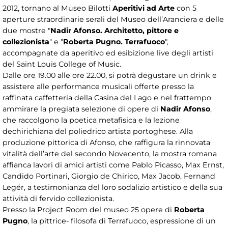
2012, tornano al Museo Bilotti
Aperitivi ad Arte
con 5
aperture straordinarie serali del Museo dell’Aranciera e delle
due mostre "
Nadir Afonso. Architetto, pittore e
collezionista
" e "
Roberta Pugno. Terrafuoco
",
accompagnate da aperitivo ed esibizione live degli artisti
del Saint Louis College of Music.
Dalle ore 19.00 alle ore 22.00, si potrà degustare un drink e
assistere alle performance musicali offerte presso la
raffinata caffetteria della Casina del Lago e nel frattempo
ammirare la pregiata selezione di opere di
Nadir Afonso
,
che raccolgono la poetica metafisica e la lezione
dechirichiana del poliedrico artista portoghese. Alla
produzione pittorica di Afonso, che raffigura la rinnovata
vitalità dell’arte del secondo Novecento, la mostra romana
affianca lavori di amici artisti come Pablo Picasso, Max Ernst,
Candido Portinari, Giorgio de Chirico, Max Jacob, Fernand
Legér, a testimonianza del loro sodalizio artistico e della sua
attività di fervido collezionista.
Presso la Project Room del museo 25 opere di
Roberta
Pugno
, la pittrice- filosofa di Terrafuoco, espressione di un