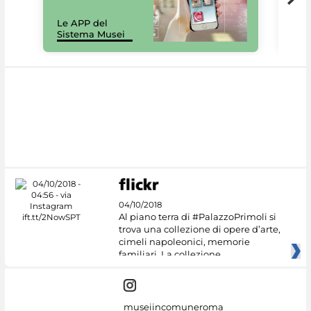
Il 
Le APP del
Mus
Sistema Musei
net
04/10/2018
Al piano terra di #PalazzoPrimoli si
trova una collezione di opere d’arte,
cimeli napoleonici, memorie
familiari. La collezione
museiincomuneroma