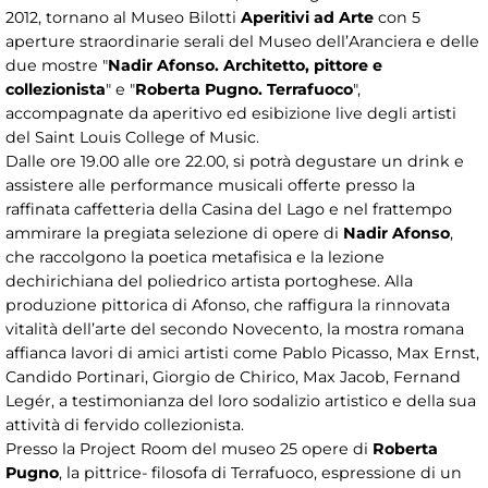
2012, tornano al Museo Bilotti
Aperitivi ad Arte
con 5
aperture straordinarie serali del Museo dell’Aranciera e delle
due mostre "
Nadir Afonso. Architetto, pittore e
collezionista
" e "
Roberta Pugno. Terrafuoco
",
accompagnate da aperitivo ed esibizione live degli artisti
del Saint Louis College of Music.
Dalle ore 19.00 alle ore 22.00, si potrà degustare un drink e
assistere alle performance musicali offerte presso la
raffinata caffetteria della Casina del Lago e nel frattempo
ammirare la pregiata selezione di opere di
Nadir Afonso
,
che raccolgono la poetica metafisica e la lezione
dechirichiana del poliedrico artista portoghese. Alla
produzione pittorica di Afonso, che raffigura la rinnovata
vitalità dell’arte del secondo Novecento, la mostra romana
affianca lavori di amici artisti come Pablo Picasso, Max Ernst,
Candido Portinari, Giorgio de Chirico, Max Jacob, Fernand
Legér, a testimonianza del loro sodalizio artistico e della sua
attività di fervido collezionista.
Presso la Project Room del museo 25 opere di
Roberta
Pugno
, la pittrice- filosofa di Terrafuoco, espressione di un