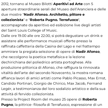
2012, tornano al Museo Bilotti
Aperitivi ad Arte
con 5
aperture straordinarie serali del Museo dell’Aranciera e delle
due mostre "
Nadir Afonso. Architetto, pittore e
collezionista
" e "
Roberta Pugno. Terrafuoco
",
accompagnate da aperitivo ed esibizione live degli artisti
del Saint Louis College of Music.
Dalle ore 19.00 alle ore 22.00, si potrà degustare un drink e
assistere alle performance musicali offerte presso la
raffinata caffetteria della Casina del Lago e nel frattempo
ammirare la pregiata selezione di opere di
Nadir Afonso
,
che raccolgono la poetica metafisica e la lezione
dechirichiana del poliedrico artista portoghese. Alla
produzione pittorica di Afonso, che raffigura la rinnovata
vitalità dell’arte del secondo Novecento, la mostra romana
affianca lavori di amici artisti come Pablo Picasso, Max Ernst,
Candido Portinari, Giorgio de Chirico, Max Jacob, Fernand
Legér, a testimonianza del loro sodalizio artistico e della sua
attività di fervido collezionista.
Presso la Project Room del museo 25 opere di
Roberta
Pugno
, la pittrice- filosofa di Terrafuoco, espressione di un