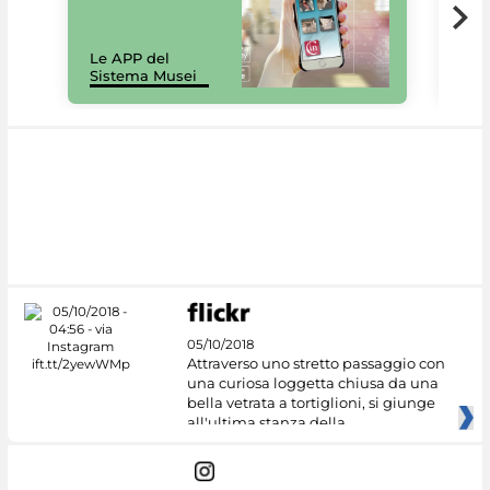
Il 
Le APP del
Mus
Sistema Musei
net
05/10/2018
Attraverso uno stretto passaggio con
una curiosa loggetta chiusa da una
bella vetrata a tortiglioni, si giunge
all'ultima stanza della