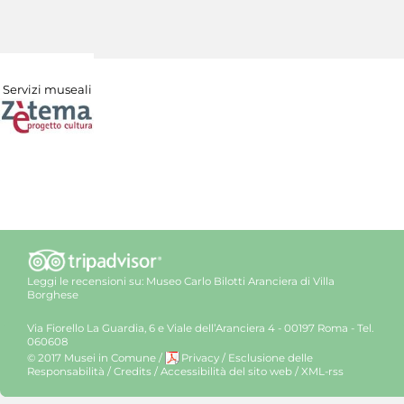
Servizi museali
Leggi le recensioni su:
Museo Carlo Bilotti Aranciera di Villa
Borghese
Via Fiorello La Guardia, 6 e Viale dell’Aranciera 4 - 00197 Roma - Tel.
060608
© 2017 Musei in Comune
/
Privacy
/
Esclusione delle
Responsabilità
/
Credits
/
Accessibilità del sito web
/
XML-rss