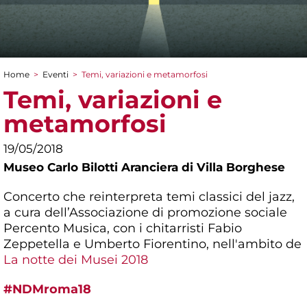
Home
>
Eventi
>
Temi, variazioni e metamorfosi
Tu sei qui
Temi, variazioni e
metamorfosi
19/05/2018
Museo Carlo Bilotti Aranciera di Villa Borghese
Concerto che reinterpreta temi classici del jazz,
a cura dell’Associazione di promozione sociale
Percento Musica, con i chitarristi Fabio
Zeppetella e Umberto Fiorentino, nell'ambito de
La notte dei Musei 2018
#NDMroma18