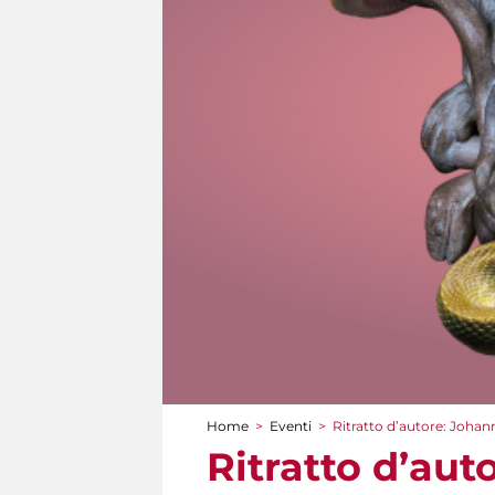
Home
>
Eventi
>
Ritratto d’autore: Joha
Tu sei qui
Ritratto d’au