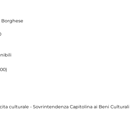
la Borghese
0
nibili
.00)
cita culturale - Sovrintendenza Capitolina ai Beni Culturali