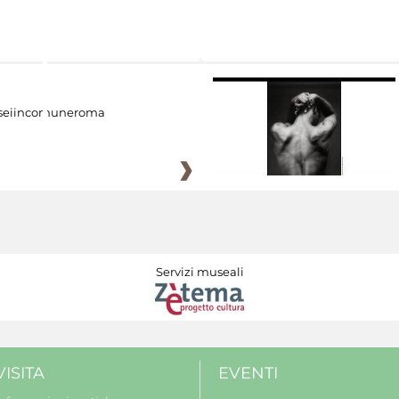
eiincomuneroma
Servizi museali
VISITA
EVENTI