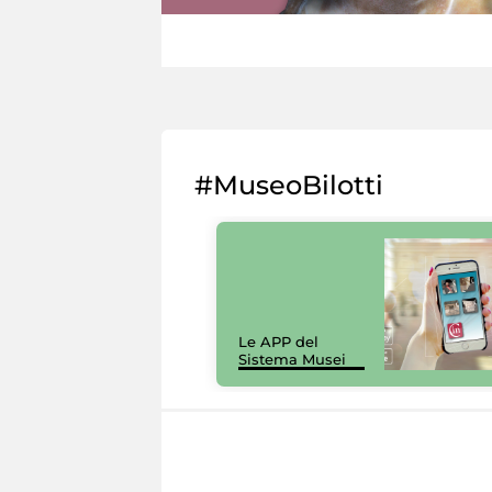
#MuseoBilotti
Le APP del
Sistema Musei