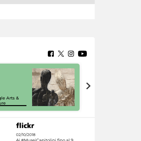
7 nuovi in-
painting tour
sulla piattaforma
le Arts &
Google Arts &
ure
Culture
02/10/2018
Ai #MuseiCapitolini fino al 9