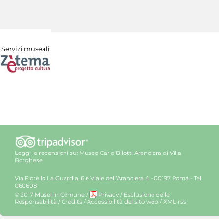
Servizi museali
Leggi le recensioni su:
Museo Carlo Bilotti Aranciera di Villa
Borghese
Via Fiorello La Guardia, 6 e Viale dell’Aranciera 4 - 00197 Roma - Tel.
060608
© 2017 Musei in Comune
/
Privacy
/
Esclusione delle
Responsabilità
/
Credits
/
Accessibilità del sito web
/
XML-rss