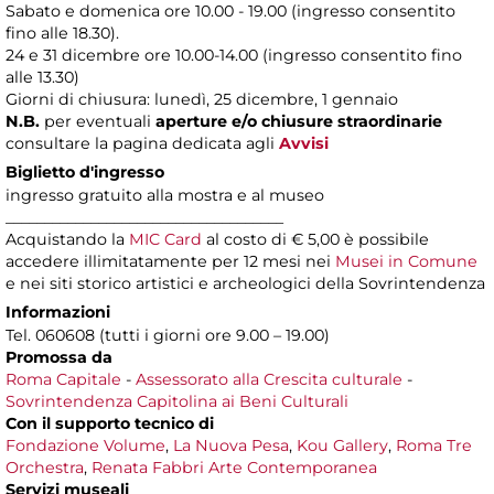
Sabato e domenica ore 10.00 - 19.00 (ingresso consentito
fino alle 18.30).
24 e 31 dicembre ore 10.00-14.00 (ingresso consentito fino
alle 13.30)
Giorni di chiusura: lunedì, 25 dicembre, 1 gennaio
N.B.
per eventuali
aperture e/o chiusure straordinarie
consultare la pagina dedicata agli
Avvisi
Biglietto d'ingresso
ingresso gratuito alla mostra e al museo
____________________________________
Acquistando la
MIC Card
al costo di € 5,00 è possibile
accedere illimitatamente per 12 mesi nei
Musei in Comune
e nei siti storico artistici e archeologici della Sovrintendenza
Informazioni
Tel. 060608 (tutti i giorni ore 9.00 – 19.00)
Promossa da
Roma Capitale
-
Assessorato alla Crescita culturale
-
Sovrintendenza Capitolina ai Beni Culturali
Con il supporto tecnico di
Fondazione Volume
,
La Nuova Pesa
,
Kou Gallery
,
Roma Tre
Orchestra
,
Renata Fabbri Arte Contemporanea
Servizi museali