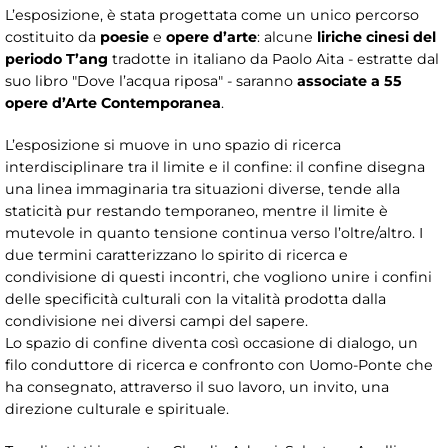
L’esposizione, è stata progettata come un unico percorso
costituito da
poesie
e
opere d’arte
: alcune
liriche cinesi del
periodo T’ang
tradotte in italiano da Paolo Aita - estratte dal
suo libro "Dove l’acqua riposa" - saranno
associate a 55
opere d’Arte Contemporanea
.
L’esposizione si muove in uno spazio di ricerca
interdisciplinare tra il limite e il confine: il confine disegna
una linea immaginaria tra situazioni diverse, tende alla
staticità pur restando temporaneo, mentre il limite è
mutevole in quanto tensione continua verso l’oltre/altro. I
due termini caratterizzano lo spirito di ricerca e
condivisione di questi incontri, che vogliono unire i confini
delle specificità culturali con la vitalità prodotta dalla
condivisione nei diversi campi del sapere.
Lo spazio di confine diventa così occasione di dialogo, un
filo conduttore di ricerca e confronto con Uomo-Ponte che
ha consegnato, attraverso il suo lavoro, un invito, una
direzione culturale e spirituale.