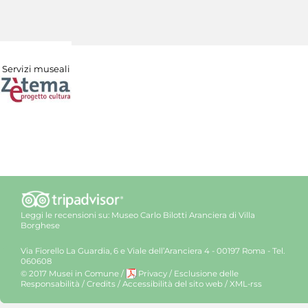
Servizi museali
Leggi le recensioni su:
Museo Carlo Bilotti Aranciera di Villa
Borghese
Via Fiorello La Guardia, 6 e Viale dell’Aranciera 4 - 00197 Roma - Tel.
060608
© 2017 Musei in Comune
/
Privacy
/
Esclusione delle
Responsabilità
/
Credits
/
Accessibilità del sito web
/
XML-rss