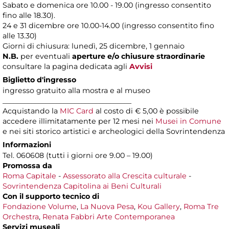
Sabato e domenica ore 10.00 - 19.00 (ingresso consentito
fino alle 18.30).
24 e 31 dicembre ore 10.00-14.00 (ingresso consentito fino
alle 13.30)
Giorni di chiusura: lunedì, 25 dicembre, 1 gennaio
N.B.
per eventuali
aperture e/o chiusure straordinarie
consultare la pagina dedicata agli
Avvisi
Biglietto d'ingresso
ingresso gratuito alla mostra e al museo
____________________________________
Acquistando la
MIC Card
al costo di € 5,00 è possibile
accedere illimitatamente per 12 mesi nei
Musei in Comune
e nei siti storico artistici e archeologici della Sovrintendenza
Informazioni
Tel. 060608 (tutti i giorni ore 9.00 – 19.00)
Promossa da
Roma Capitale
-
Assessorato alla Crescita culturale
-
Sovrintendenza Capitolina ai Beni Culturali
Con il supporto tecnico di
Fondazione Volume
,
La Nuova Pesa
,
Kou Gallery
,
Roma Tre
Orchestra
,
Renata Fabbri Arte Contemporanea
Servizi museali