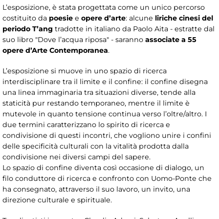
L’esposizione, è stata progettata come un unico percorso
costituito da
poesie
e
opere d’arte
: alcune
liriche cinesi del
periodo T’ang
tradotte in italiano da Paolo Aita - estratte dal
suo libro "Dove l’acqua riposa" - saranno
associate a 55
opere d’Arte Contemporanea
.
L’esposizione si muove in uno spazio di ricerca
interdisciplinare tra il limite e il confine: il confine disegna
una linea immaginaria tra situazioni diverse, tende alla
staticità pur restando temporaneo, mentre il limite è
mutevole in quanto tensione continua verso l’oltre/altro. I
due termini caratterizzano lo spirito di ricerca e
condivisione di questi incontri, che vogliono unire i confini
delle specificità culturali con la vitalità prodotta dalla
condivisione nei diversi campi del sapere.
Lo spazio di confine diventa così occasione di dialogo, un
filo conduttore di ricerca e confronto con Uomo-Ponte che
ha consegnato, attraverso il suo lavoro, un invito, una
direzione culturale e spirituale.