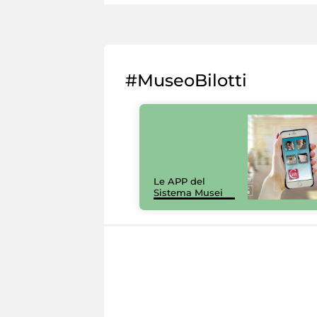
#MuseoBilotti
Le APP del
Sistema Musei