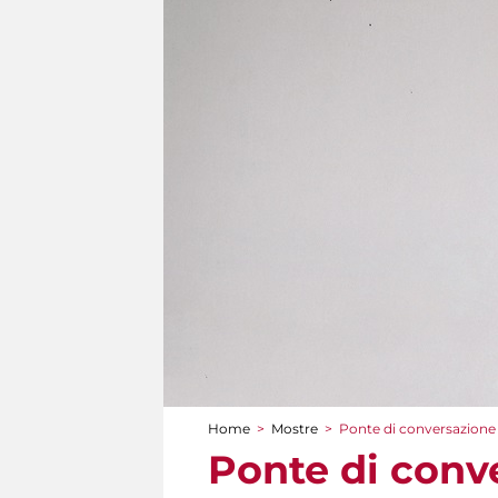
Home
>
Mostre
>
Ponte di conversazione
Tu sei qui
Ponte di conv