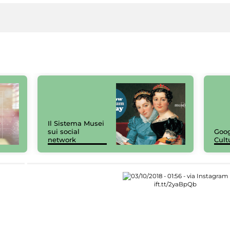
Il Sistema Musei
sui social
Goog
network
Cult