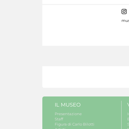
mus
IL MUSEO
Presentazione
Staff
B
Figura di Carlo Bilotti
S