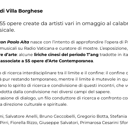
 di Villa Borghese
55 opere create da artisti vari in omaggio al calab
sicale.
con Paolo Aita
nasce con l’intento di approfondire l’opera di Pao
musicali su Radio Vaticana e curatore di mostre. L’esposizion
e d’arte
: alcune
liriche cinesi del periodo T’ang
tradotte in ita
o
associate a 55 opere d’Arte Contemporanea
.
di ricerca interdisciplinare tra il limite e il confine: il confi
icità pur restando temporaneo, mentre il limite è mutevole in 
zzano lo spirito di ricerca e condivisione di questi incontri, che 
prodotta dalla condivisione nei diversi campi del sapere.
ccasione di dialogo, un filo conduttore di ricerca e confront
na direzione culturale e spirituale.
mi, Salvatore Anelli, Bruno Ceccobelli, Gregorio Botta, Stefania F
irri, Fiorella Rizzo, Giuseppe Salvatori, Primarosa Cesarini Sfor