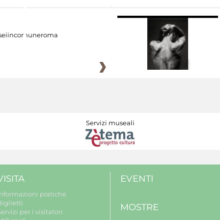
eiincomuneroma
Servizi museali
VISITA
EVENTI
Informazioni pratiche
iglietti
MOSTRE
ervizi per i visitatori