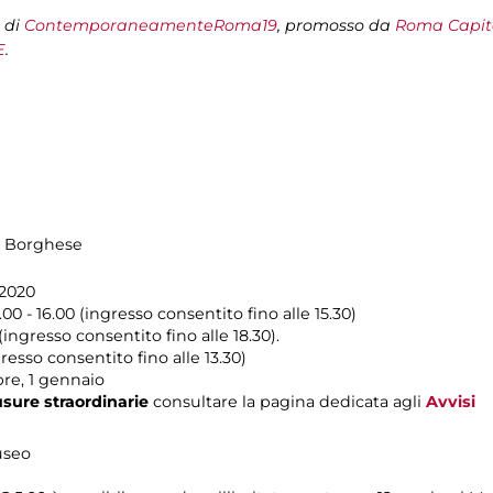
 di
ContemporaneamenteRoma19
, promosso da
Roma Capita
E
.
la Borghese
 2020
00 - 16.00 (ingresso consentito fino alle 15.30)
ingresso consentito fino alle 18.30).
resso consentito fino alle 13.30)
bre, 1 gennaio
usure straordinarie
consultare la pagina dedicata agli
Avvisi
useo