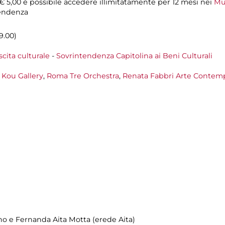
 € 5,00 è possibile accedere illimitatamente per 12 mesi nei
Mu
tendenza
19.00)
scita culturale
-
Sovrintendenza Capitolina ai Beni Culturali
,
Kou Gallery
,
Roma Tre Orchestra
,
Renata Fabbri Arte Contem
no e Fernanda Aita Motta (erede Aita)