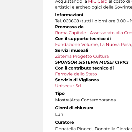
Acquistando la
MIC Card
al costo di
artistici e archeologici della Sovrin
Informazioni
Tel. 060608 (tutti i giorni ore 9.00 – 
Promossa da
Roma Capitale
-
Assessorato alla Cre
Con il supporto tecnico di
Fondazione Volume
,
La Nuova Pesa
Servizi museali
Zètema Progetto Cultura
SPONSOR SISTEMA MUSEI CIVICI
Con il contributo tecnico di
Ferrovie dello Stato
Servizio di Vigilanza
Unisecur Srl
Tipo
Mostra|Arte Contemporanea
Giorni di chiusura
Lun
Curatore
Donatella Pinocci, Donatella Giorda