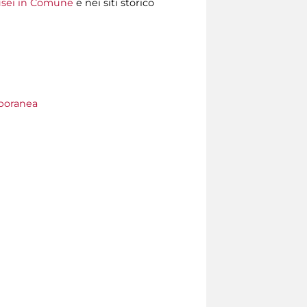
sei in Comune
e nei siti storico
poranea