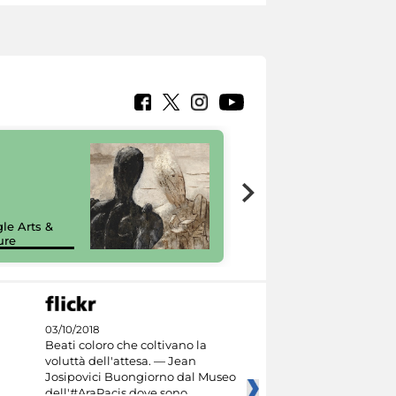
7 nuovi in-
painting tour
sulla piattaforma
le Arts &
Google Arts &
ure
Culture
03/10/2018
Beati coloro che coltivano la
voluttà dell'attesa. — Jean
Josipovici Buongiorno dal Museo
dell'#AraPacis dove sono