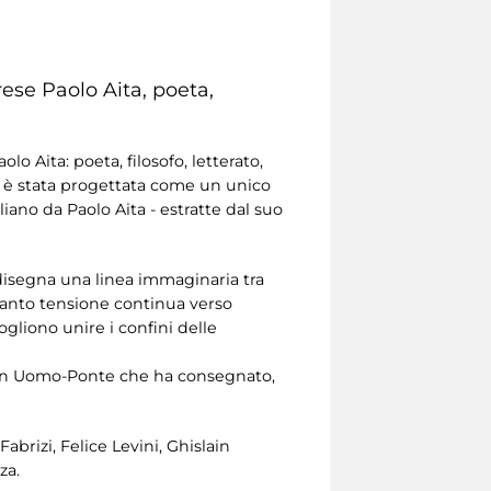
rese Paolo Aita, poeta,
lo Aita: poeta, filosofo, letterato,
e, è stata progettata come un unico
liano da Paolo Aita - estratte dal suo
ne disegna una linea immaginaria tra
quanto tensione continua verso
vogliono unire i confini delle
o con Uomo-Ponte che ha consegnato,
abrizi, Felice Levini, Ghislain
za.