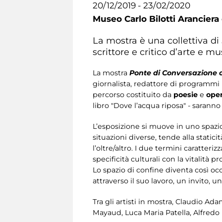
20/12/2019 - 23/02/2020
Museo Carlo Bilotti Aranciera
La mostra è una collettiva di 
scrittore e critico d’arte e mu
La mostra
Ponte di Conversazione 
giornalista, redattore di programmi 
percorso costituito da
poesie
e
oper
libro "Dove l’acqua riposa" - sarann
L’esposizione si muove in uno spazio 
situazioni diverse, tende alla stat
l’oltre/altro. I due termini caratteri
specificità culturali con la vitalità 
Lo spazio di confine diventa così o
attraverso il suo lavoro, un invito, u
Tra gli artisti in mostra, Claudio Ada
Mayaud, Luca Maria Patella, Alfredo P