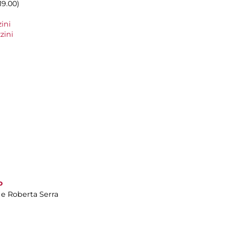
19.00)
ini
zini
o
 e Roberta Serra