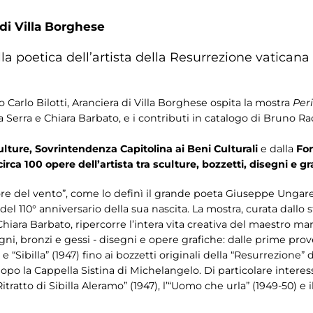
 di Villa Borghese
a poetica dell’artista della Resurrezione vaticana
o Carlo Bilotti, Aranciera di Villa Borghese ospita la mostra
Peri
 Serra e Chiara Barbato, e i contributi in catalogo di Bruno Rac
ture, Sovrintendenza Capitolina ai Beni Culturali
e dalla
Fon
circa 100 opere dell’artista tra sculture, bozzetti, disegni e g
ltore del vento”, come lo definì il grande poeta Giuseppe Ungar
l 110° anniversario della sua nascita. La mostra, curata dallo s
hiara Barbato, ripercorre l’intera vita creativa del maestro mar
gni, bronzi e gessi - disegni e opere grafiche: dalle prime pro
Sibilla” (1947) fino ai bozzetti originali della “Resurrezione” d
po la Cappella Sistina di Michelangelo. Di particolare interesse s
itratto di Sibilla Aleramo” (1947), l’“Uomo che urla” (1949-50) e i