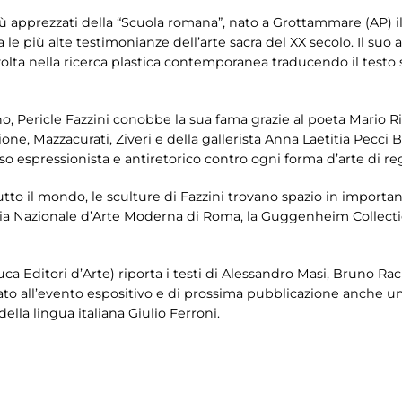
 i più apprezzati della “Scuola romana”, nato a Grottammare (AP)
ra le più alte testimonianze dell’arte sacra del XX secolo. Il suo
lta nella ricerca plastica contemporanea traducendo il testo s
o, Pericle Fazzini conobbe la sua fama grazie al poeta Mario R
ne, Mazzacurati, Ziveri e della gallerista Anna Laetitia Pecci 
nso espressionista e antiretorico contro ogni forma d’arte di re
to il mondo, le sculture di Fazzini trovano spazio in importan
ria Nazionale d’Arte Moderna di Roma, la Guggenheim Collecti
a Editori d’Arte) riporta i testi di Alessandro Masi, Bruno Racin
ato all’evento espositivo e di prossima pubblicazione anche 
 della lingua italiana Giulio Ferroni.