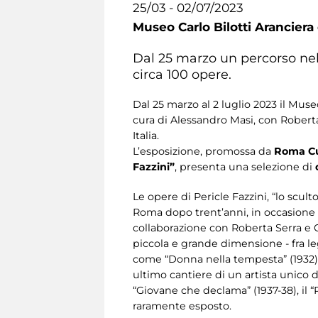
25/03 - 02/07/2023
Museo Carlo Bilotti Aranciera
Dal 25 marzo un percorso nell
circa 100 opere.
Dal 25 marzo al 2 luglio 2023 il Muse
cura di Alessandro Masi, con Roberta
Italia.
L’esposizione, promossa da
Roma Cul
Fazzini”
, presenta una selezione di
Le opere di Pericle Fazzini, “lo scu
Roma dopo trent’anni, in occasione de
collaborazione con Roberta Serra e C
piccola e grande dimensione - fra le
come “Donna nella tempesta” (1932) e “
ultimo cantiere di un artista unico do
“Giovane che declama” (1937-38), il “R
raramente esposto.