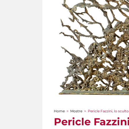
Home
>
Mostre
>
Pericle Fazzini, lo scult
Tu sei qui
Pericle Fazzini