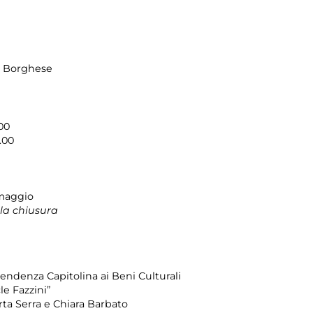
la Borghese
6.00
.00
 maggio
la chiusura
ndenza Capitolina ai Beni Culturali
le Fazzini”
ta Serra e Chiara Barbato