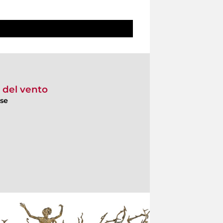
e del vento
ese