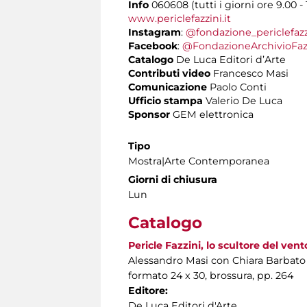
Info
060608 (tutti i giorni ore 9.00 - 
www.periclefazzini.it
Instagram
:
@fondazione_periclefazz
Facebook
:
@FondazioneArchivioFaz
Catalogo
De Luca Editori d’Arte
Contributi video
Francesco Masi
Comunicazione
Paolo Conti
Ufficio stampa
Valerio De Luca
Sponsor
GEM elettronica
Tipo
Mostra|Arte Contemporanea
Giorni di chiusura
Lun
Catalogo
Pericle Fazzini, lo scultore del vent
Alessandro Masi con Chiara Barbato
formato 24 x 30, brossura, pp. 264
Editore:
De Luca Editori d'Arte