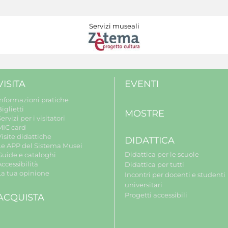
Servizi museali
VISITA
EVENTI
Informazioni pratiche
iglietti
MOSTRE
ervizi per i visitatori
MIC card
isite didattiche
DIDATTICA
Le APP del Sistema Musei
Didattica per le scuole
Guide e cataloghi
ccessibilità
Didattica per tutti
La tua opinione
Incontri per docenti e studenti
universitari
Progetti accessibili
ACQUISTA