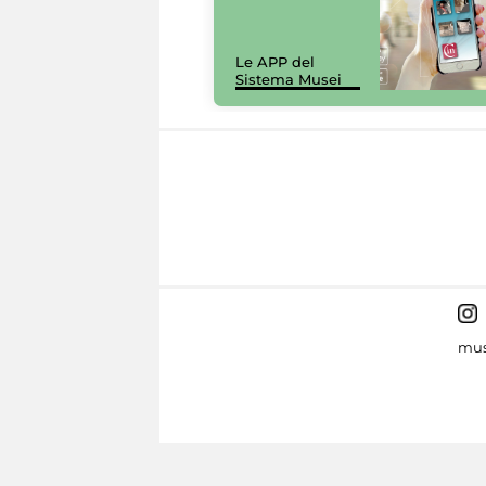
Le APP del
Sistema Musei
mus