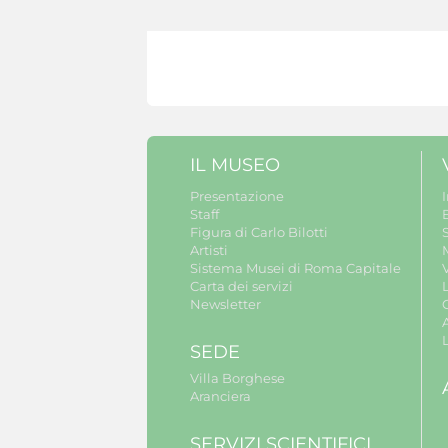
IL MUSEO
Presentazione
Staff
B
Figura di Carlo Bilotti
S
Artisti
Sistema Musei di Roma Capitale
V
Carta dei servizi
Newsletter
A
SEDE
Villa Borghese
Aranciera
SERVIZI SCIENTIFICI