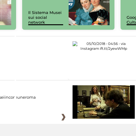
Il Sistema Musei
sui social
Goog
network
Cult
eiincomuneroma