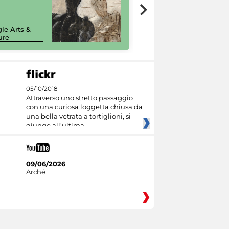
7 nuovi in-
painting tour
sulla piattaforma
le Arts &
Google Arts &
ure
Culture
05/10/2018
Attraverso uno stretto passaggio
con una curiosa loggetta chiusa da
una bella vetrata a tortiglioni, si
giunge all'ultima
09/06/2026
Arché