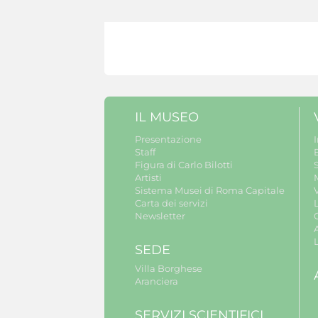
IL MUSEO
Presentazione
Staff
B
Figura di Carlo Bilotti
S
Artisti
Sistema Musei di Roma Capitale
V
Carta dei servizi
Newsletter
A
SEDE
Villa Borghese
Aranciera
SERVIZI SCIENTIFICI