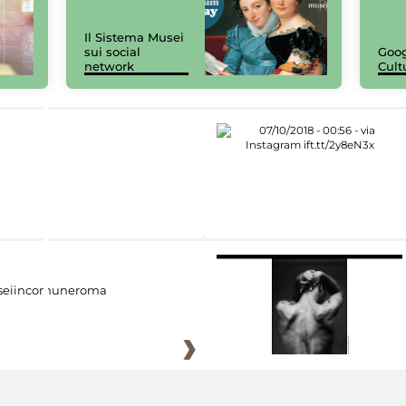
Il Sistema Musei
sui social
Goog
network
Cult
eiincomuneroma