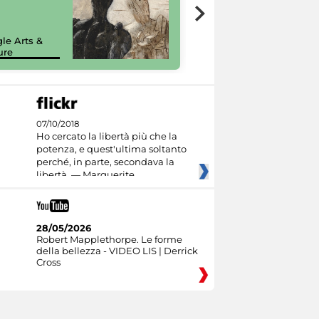
7 nuovi in-
painting tour
sulla piattaforma
le Arts &
Google Arts &
ure
Culture
07/10/2018
Ho cercato la libertà più che la
potenza, e quest'ultima soltanto
perché, in parte, secondava la
libertà. — Marguerite
28/05/2026
Robert Mapplethorpe. Le forme
della bellezza - VIDEO LIS | Derrick
Cross