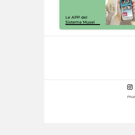
Le APP del
Sistema Musei
mus