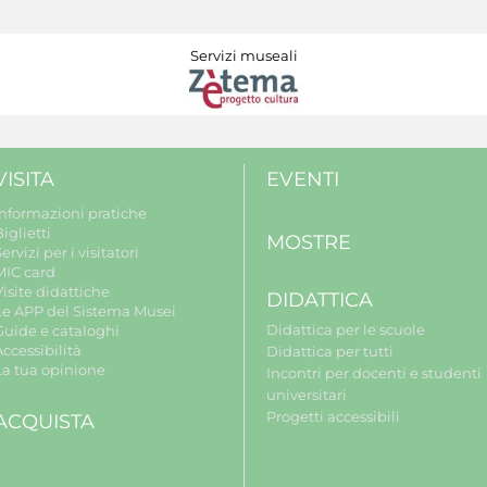
Servizi museali
VISITA
EVENTI
Informazioni pratiche
iglietti
MOSTRE
ervizi per i visitatori
MIC card
isite didattiche
DIDATTICA
Le APP del Sistema Musei
Didattica per le scuole
Guide e cataloghi
ccessibilità
Didattica per tutti
La tua opinione
Incontri per docenti e studenti
universitari
Progetti accessibili
ACQUISTA