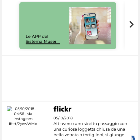
Il 
Le APP del
Mus
Sistema Musei
net
05/10/2018
Attraverso uno stretto passaggio con
una curiosa loggetta chiusa da una
bella vetrata a tortiglioni, si giunge