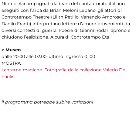
Ninfeo. Accompagnati da brani del cantautorato italiano,
eseguiti con l’arpa da Brian Meloni Lebano, gli attori di
Controtempo Theatre (Lilith Petillo, Venanzio Amoroso e
Danilo Franti) interpretano lettere d’amore provenienti da
diversi contesti di guerra. Poesie di Gianni Rodari aprono e
chiudono l’esibizione. A cura di Controtempo Ets
>
Museo
dalle 20.00 alle 02.00, ultimo ingresso 01.00
MOSTRA:
Lanterne magiche. Fotografie dalla collezione Valerio De
Paolis
Il programma potrebbe subire variazioni