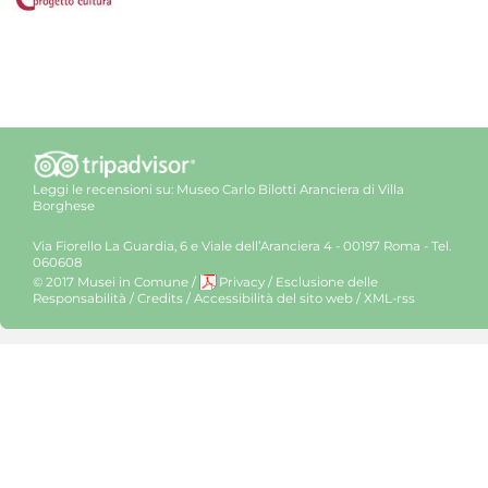
Leggi le recensioni su:
Museo Carlo Bilotti Aranciera di Villa
Borghese
Via Fiorello La Guardia, 6 e Viale dell’Aranciera 4 - 00197 Roma - Tel.
060608
© 2017 Musei in Comune
/
Privacy
/
Esclusione delle
Responsabilità
/
Credits
/
Accessibilità del sito web
/
XML-rss