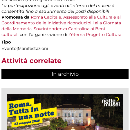
La partecipazione agli eventi all’interno del museo è
consentita fino a esaurimento dei posti disponibili
Promossa da
Roma Capitale, Assessorato alla Cultura e al
Coordinamento delle iniziative riconducibili alla Giornata
della Memoria
,
Sovrintendenza Capitolina ai Beni
culturali
con l'organizzazione di
Zètema Progetto Cultura
Tipo
Evento|Manifestazioni
Attività correlate
In archivio