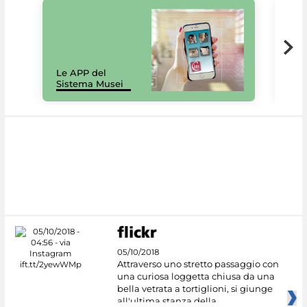
Il 
Le APP del
Mus
Sistema Musei
net
05/10/2018
Attraverso uno stretto passaggio con
una curiosa loggetta chiusa da una
bella vetrata a tortiglioni, si giunge
all'ultima stanza della