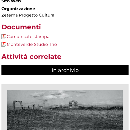
Sito Web
Organizzazione
Zètema Progetto Cultura
Documenti
Comunicato stampa
Monteverde Studio Trio
Attività correlate
In archivio