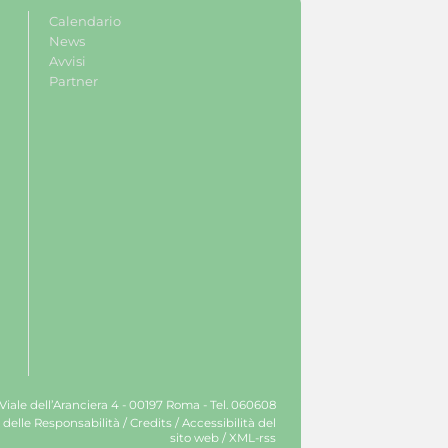
Calendario
News
Avvisi
Partner
 Viale dell’Aranciera 4 - 00197 Roma - Tel. 060608
 delle Responsabilità
/
Credits
/
Accessibilità del
sito web
/
XML-rss