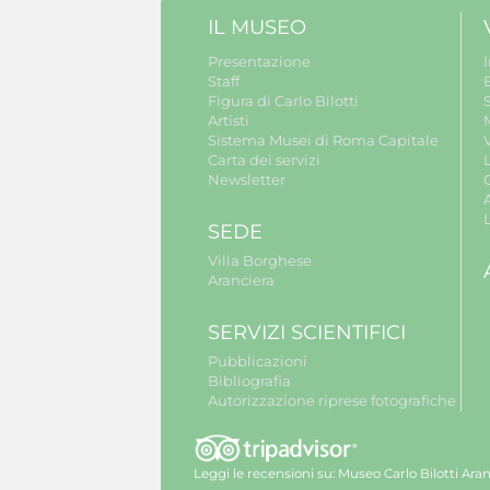
IL MUSEO
Presentazione
Staff
B
Figura di Carlo Bilotti
S
Artisti
Sistema Musei di Roma Capitale
V
Carta dei servizi
Newsletter
A
SEDE
Villa Borghese
Aranciera
SERVIZI SCIENTIFICI
Pubblicazioni
Bibliografia
Autorizzazione riprese fotografiche
Leggi le recensioni su:
Museo Carlo Bilotti Aran