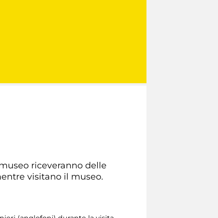
l museo riceveranno delle
mentre visitano il museo.
nieri (anglofoni) durante la visita