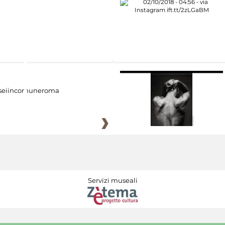
eiincomuneroma
Servizi museali