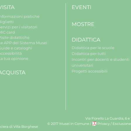
VISITA
EVENTI
Informazioni pratiche
iglietti
MOSTRE
ervizi per i visitatori
MIC card
isite didattiche
DIDATTICA
Le APP del Sistema Musei
Didattica per le scuole
Guide e cataloghi
ccessibilità
Didattica per tutti
La tua opinione
Incontri per docenti e studenti
universitari
Progetti accessibili
ACQUISTA
Via Fiorello La Guardia, 6 e
© 2017 Musei in Comune
/
Privacy
/
Esclusione
ciera di Villa Borghese