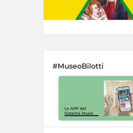
#MuseoBilotti
Le APP del
Sistema Musei