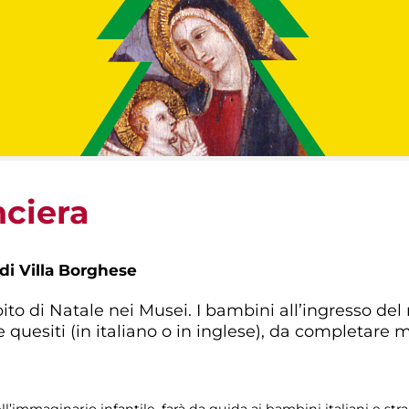
nciera
 di Villa Borghese
ito di Natale nei Musei. I bambini all’ingresso de
 quesiti (in italiano o in inglese), da completare 
ll’immaginario infantile, farà da guida ai bambini italiani e stra