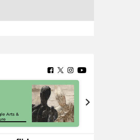
7 nuovi in-
painting tour
sulla piattaforma
le Arts &
Google Arts &
ure
Culture