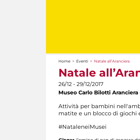
Home
>
Eventi
>
Natale all’Aranciera
Tu sei qui
Natale all’Ara
26/12 - 29/12/2017
Museo Carlo Bilotti Aranciera
Attività per bambini nell'amb
matite e un blocco di giochi e
#NataleneiMusei
Ginger
, l’omino di pan di zenzero de