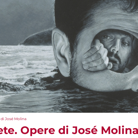
 di José Molina
ete. Opere di José Molin