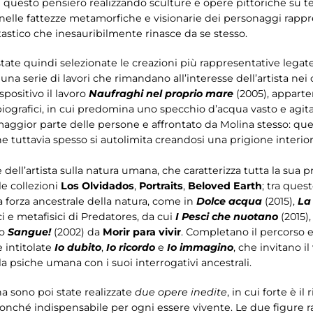
 questo pensiero realizzando sculture e opere pittoriche su te
 nelle fattezze metamorfiche e visionarie dei personaggi rappr
astico che inesauribilmente rinasce da se stesso.
state quindi selezionate le creazioni più rappresentative lega
a serie di lavori che rimandano all’interesse dell’artista nei 
positivo il lavoro
Naufraghi nel proprio mare
(2005), apparten
iografici, in cui predomina uno specchio d’acqua vasto e agi
aggior parte delle persone e affrontato da Molina stesso: que
e tuttavia spesso si autolimita creandosi una prigione interio
 dell’artista sulla natura umana, che caratterizza tutta la sua 
e collezioni
Los Olvidados
,
Portraits
,
Beloved Earth
; tra ques
la forza ancestrale della natura, come in
Dolce acqua
(2015),
La
ci e metafisici di Predatores, da cui
I Pesci che nuotano
(2015),
to
Sangue!
(2002) da
Morir para vivir
. Completano il percorso e
 intitolate
Io dubito
,
Io ricordo
e
Io immagino
, che invitano i
lla psiche umana con i suoi interrogativi ancestrali.
 sono poi state realizzate
due opere inedite
, in cui forte è 
sa nonché indispensabile per ogni essere vivente. Le due figure