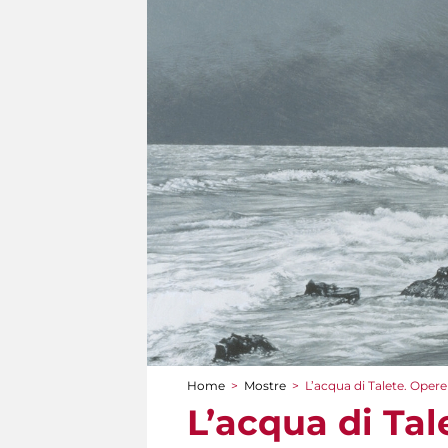
Home
>
Mostre
>
L’acqua di Talete. Opere
Tu sei qui
L’acqua di Tal