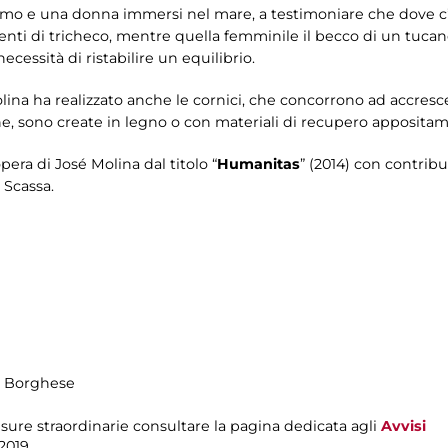
 e una donna immersi nel mare, a testimoniare che dove c’è a
nti di tricheco, mentre quella femminile il becco di un tucano
ecessità di ristabilire un equilibrio.
na ha realizzato anche le cornici, che concorrono ad accrescere
che, sono create in legno o con materiali di recupero appositamen
pera di José Molina dal titolo “
Humanitas
” (2014) con contribu
 Scassa.
la Borghese
sure straordinarie consultare la pagina dedicata agli
Avvisi
2019