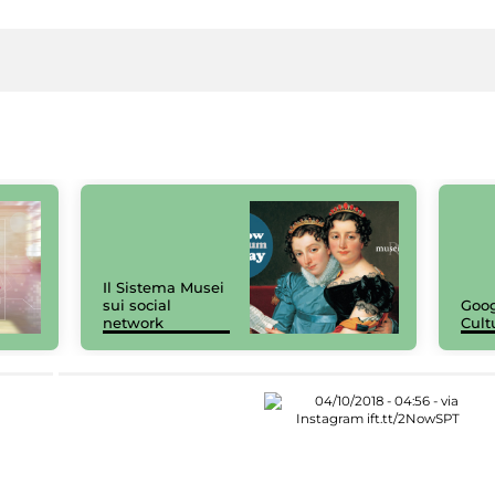
Il Sistema Musei
sui social
Goog
network
Cult