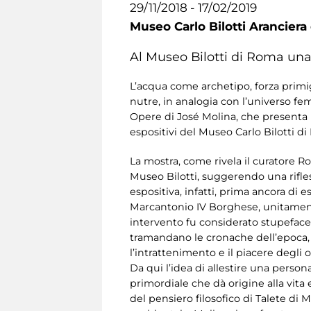
29/11/2018 - 17/02/2019
Museo Carlo Bilotti Aranciera
Al Museo Bilotti di Roma una 
L’acqua come archetipo, forza primig
nutre, in analogia con l’universo fem
Opere di José Molina, che presenta ico
espositivi del Museo Carlo Bilotti di
La mostra, come rivela il curatore R
Museo Bilotti, suggerendo una rifless
espositiva, infatti, prima ancora di 
Marcantonio IV Borghese, unitamente
intervento fu considerato stupefacen
tramandano le cronache dell’epoca, p
l’intrattenimento e il piacere degli os
Da qui l’idea di allestire una perso
primordiale che dà origine alla vita
del pensiero filosofico di Talete di M