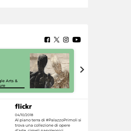
7 nuovi in-
painting tour
sulla piattaforma
le Arts &
Google Arts &
ure
Culture
04/10/2018
Al piano terra di #PalazzoPrimoli si
trova una collezione di opere
d’arte, cimeli napoleonici,