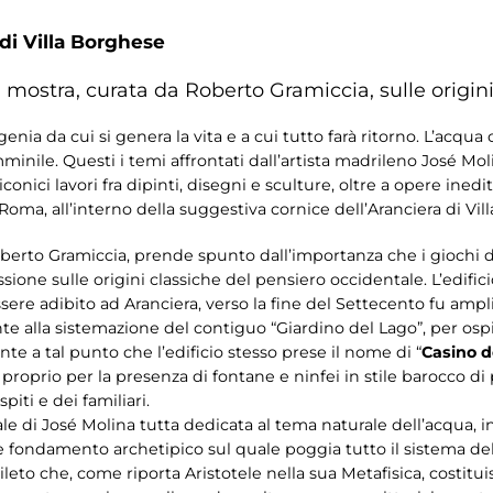
 di Villa Borghese
mostra, curata da Roberto Gramiccia, sulle origin
enia da cui si genera la vita e a cui tutto farà ritorno. L’acqu
minile. Questi i temi affrontati dall’artista madrileno José Mol
nici lavori fra dipinti, disegni e sculture, oltre a opere inedit
 Roma, all’interno della suggestiva cornice dell’Aranciera di Vil
oberto Gramiccia, prende spunto dall’importanza che i giochi 
ione sulle origini classiche del pensiero occidentale. L’edifici
essere adibito ad Aranciera, verso la fine del Settecento fu amp
 alla sistemazione del contiguo “Giardino del Lago”, per osp
te a tal punto che l’edificio stesso prese il nome di “
Casino d
roprio per la presenza di fontane e ninfei in stile barocco di 
piti e dei familiari.
nale di José Molina tutta dedicata al tema naturale dell’acqua, 
 e fondamento archetipico sul quale poggia tutto il sistema del
ileto che, come riporta Aristotele nella sua Metafisica, costituis