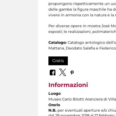
propongono rispettivamente un uomo
delle gambe la figura maschile ha de
vivere in armonia con la natura e la n
Per diverse opere in mostra José Moli
esposti; le realizzazioni, polimateri
Catalogo:
Catalogo antologico dell’o
Mattana, Deodato Salafia e Federico
Gratis
Informazioni
Luogo
Museo Carlo Bilotti Aranciera di Vil
Orario
N.B.
per eventuali aperture e/o chiu
dal 29 novembre 2018 al 17 febbraio 