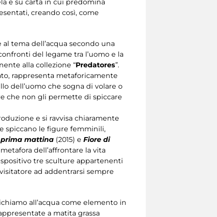
la e su carta in cui predomina
esentati, creando così, come
te al tema dell’acqua secondo una
confronti del legame tra l’uomo e la
ente alla collezione “
Predatores
”.
tato, rappresenta metaforicamente
llo dell’uomo che sogna di volare o
re che non gli permette di spiccare
produzione e si ravvisa chiaramente
te spiccano le figure femminili,
 prima mattina
(2015) e
Fiore di
 metafora dell’affrontare la vita
spositivo tre sculture appartenenti
l visitatore ad addentrarsi sempre
il richiamo all’acqua come elemento in
 rappresentate a matita grassa