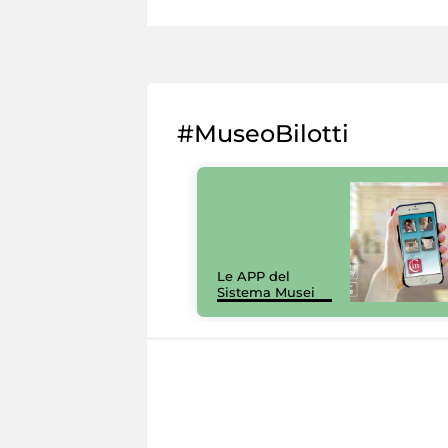
#MuseoBilotti
Le APP del
Sistema Musei