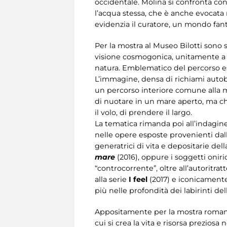
occidentale. Molina si confronta con
l’acqua stessa, che è anche evocata
evidenzia il curatore, un mondo fant
Per la mostra al Museo Bilotti sono 
visione cosmogonica, unitamente a un
natura. Emblematico del percorso es
L’immagine, densa di richiami autob
un percorso interiore comune alla m
di nuotare in un mare aperto, ma ch
il volo, di prendere il largo.
La tematica rimanda poi all’indagine
nelle opere esposte provenienti dall
generatrici di vita e depositarie del
mare
(2016), oppure i soggetti oniri
“controcorrente”, oltre all’autoritrat
alla serie
I feel
(2017) e iconicamente
più nelle profondità dei labirinti de
Appositamente per la mostra romana
cui si crea la vita e risorsa prezio