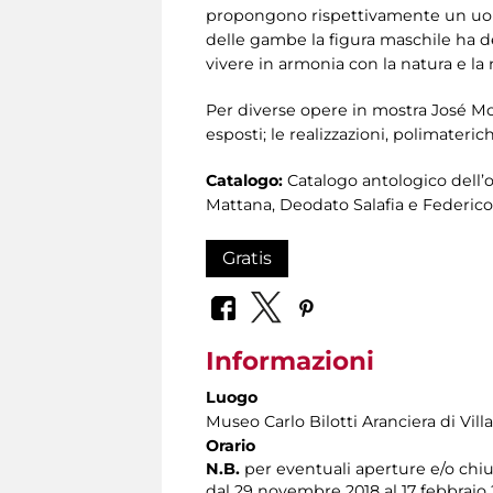
propongono rispettivamente un uomo
delle gambe la figura maschile ha de
vivere in armonia con la natura e la n
Per diverse opere in mostra José Moli
esposti; le realizzazioni, polimateri
Catalogo:
Catalogo antologico dell’o
Mattana, Deodato Salafia e Federico
Gratis
Informazioni
Luogo
Museo Carlo Bilotti Aranciera di Vil
Orario
N.B.
per eventuali aperture e/o chiu
dal 29 novembre 2018 al 17 febbraio 