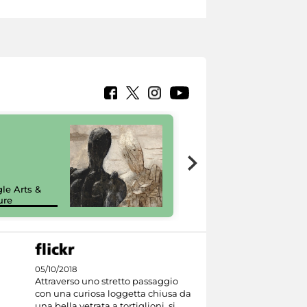
7 nuovi in-
painting tour
sulla piattaforma
le Arts &
Google Arts &
ure
Culture
05/10/2018
Attraverso uno stretto passaggio
con una curiosa loggetta chiusa da
una bella vetrata a tortiglioni, si