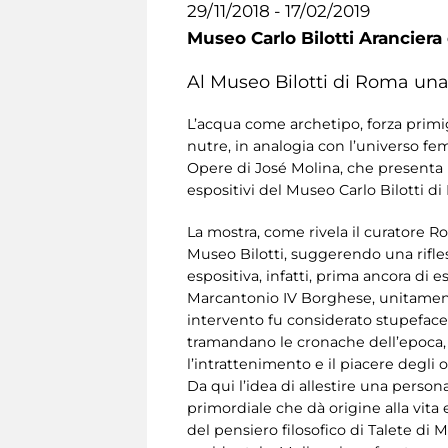
29/11/2018 - 17/02/2019
Museo Carlo Bilotti Aranciera
Al Museo Bilotti di Roma una 
L’acqua come archetipo, forza primig
nutre, in analogia con l’universo fem
Opere di José Molina, che presenta ico
espositivi del Museo Carlo Bilotti di
La mostra, come rivela il curatore R
Museo Bilotti, suggerendo una rifless
espositiva, infatti, prima ancora di 
Marcantonio IV Borghese, unitamente
intervento fu considerato stupefacen
tramandano le cronache dell’epoca, p
l’intrattenimento e il piacere degli os
Da qui l’idea di allestire una perso
primordiale che dà origine alla vita
del pensiero filosofico di Talete di M