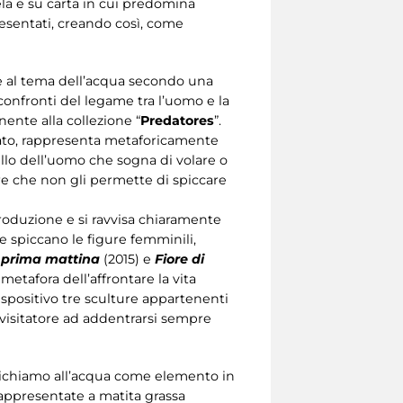
la e su carta in cui predomina
esentati, creando così, come
te al tema dell’acqua secondo una
confronti del legame tra l’uomo e la
ente alla collezione “
Predatores
”.
tato, rappresenta metaforicamente
llo dell’uomo che sogna di volare o
re che non gli permette di spiccare
produzione e si ravvisa chiaramente
te spiccano le figure femminili,
 prima mattina
(2015) e
Fiore di
 metafora dell’affrontare la vita
spositivo tre sculture appartenenti
l visitatore ad addentrarsi sempre
il richiamo all’acqua come elemento in
 rappresentate a matita grassa