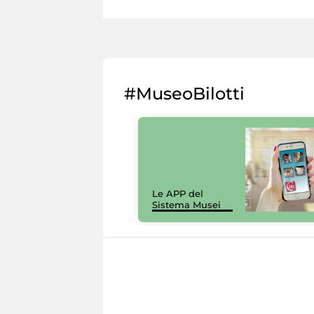
#MuseoBilotti
Le APP del
Sistema Musei