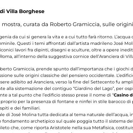
 di Villa Borghese
mostra, curata da Roberto Gramiccia, sulle origin
enia da cui si genera la vita e a cui tutto farà ritorno. L’acqu
minile. Questi i temi affrontati dall’artista madrileno José Mol
nici lavori fra dipinti, disegni e sculture, oltre a opere inedit
 Roma, all’interno della suggestiva cornice dell’Aranciera di Vil
oberto Gramiccia, prende spunto dall’importanza che i giochi 
ione sulle origini classiche del pensiero occidentale. L’edifici
essere adibito ad Aranciera, verso la fine del Settecento fu amp
 alla sistemazione del contiguo “Giardino del Lago”, per osp
te a tal punto che l’edificio stesso prese il nome di “
Casino d
roprio per la presenza di fontane e ninfei in stile barocco di 
piti e dei familiari.
nale di José Molina tutta dedicata al tema naturale dell’acqua, 
 e fondamento archetipico sul quale poggia tutto il sistema del
ileto che, come riporta Aristotele nella sua Metafisica, costituis