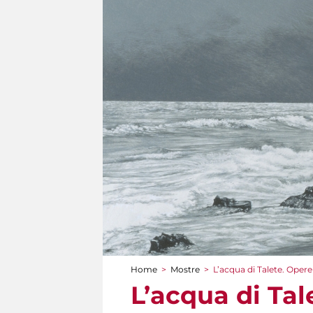
Home
>
Mostre
>
L’acqua di Talete. Opere
Tu sei qui
L’acqua di Tal