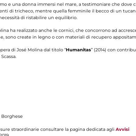
 e una donna immersi nel mare, a testimoniare che dove c’è a
nti di tricheco, mentre quella femminile il becco di un tucano
ecessità di ristabilire un equilibrio.
na ha realizzato anche le cornici, che concorrono ad accrescere
che, sono create in legno o con materiali di recupero appositamen
pera di José Molina dal titolo “
Humanitas
” (2014) con contribu
 Scassa.
la Borghese
sure straordinarie consultare la pagina dedicata agli
Avvisi
2019