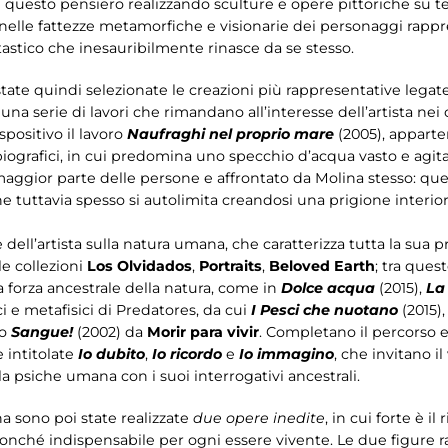
 questo pensiero realizzando sculture e opere pittoriche su te
 nelle fattezze metamorfiche e visionarie dei personaggi rappr
astico che inesauribilmente rinasce da se stesso.
state quindi selezionate le creazioni più rappresentative lega
a serie di lavori che rimandano all’interesse dell’artista nei 
positivo il lavoro
Naufraghi nel proprio mare
(2005), apparten
iografici, in cui predomina uno specchio d’acqua vasto e agi
aggior parte delle persone e affrontato da Molina stesso: que
e tuttavia spesso si autolimita creandosi una prigione interio
 dell’artista sulla natura umana, che caratterizza tutta la sua 
e collezioni
Los Olvidados
,
Portraits
,
Beloved Earth
; tra ques
la forza ancestrale della natura, come in
Dolce acqua
(2015),
La
ci e metafisici di Predatores, da cui
I Pesci che nuotano
(2015),
to
Sangue!
(2002) da
Morir para vivir
. Completano il percorso e
 intitolate
Io dubito
,
Io ricordo
e
Io immagino
, che invitano i
lla psiche umana con i suoi interrogativi ancestrali.
 sono poi state realizzate
due opere inedite
, in cui forte è 
sa nonché indispensabile per ogni essere vivente. Le due figure