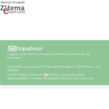
Servizi museali
Leggi le recensioni su:
Museo Carlo Bilotti Aranciera di Villa
Borghese
Via Fiorello La Guardia, 6 e Viale dell’Aranciera 4 - 00197 Roma - Tel.
060608
© 2017 Musei in Comune
/
Privacy
/
Esclusione delle
Responsabilità
/
Credits
/
Accessibilità del sito web
/
XML-rss