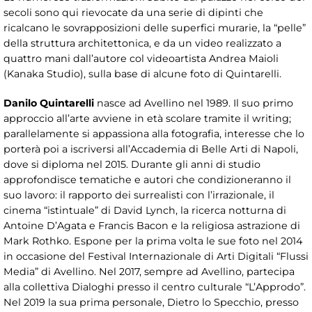
secoli sono qui rievocate da una serie di dipinti che
ricalcano le sovrapposizioni delle superfici murarie, la “pelle”
della struttura architettonica, e da un video realizzato a
quattro mani dall’autore col videoartista Andrea Maioli
(Kanaka Studio), sulla base di alcune foto di Quintarelli.
Danilo Quintarelli
nasce ad Avellino nel 1989. Il suo primo
approccio all’arte avviene in età scolare tramite il writing;
parallelamente si appassiona alla fotografia, interesse che lo
porterà poi a iscriversi all’Accademia di Belle Arti di Napoli,
dove si diploma nel 2015. Durante gli anni di studio
approfondisce tematiche e autori che condizioneranno il
suo lavoro: il rapporto dei surrealisti con l’irrazionale, il
cinema “istintuale” di David Lynch, la ricerca notturna di
Antoine D’Agata e Francis Bacon e la religiosa astrazione di
Mark Rothko. Espone per la prima volta le sue foto nel 2014
in occasione del Festival Internazionale di Arti Digitali “Flussi
Media” di Avellino. Nel 2017, sempre ad Avellino, partecipa
alla collettiva Dialoghi presso il centro culturale “L’Approdo”.
Nel 2019 la sua prima personale, Dietro lo Specchio, presso