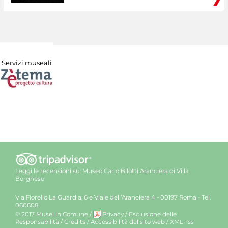
Servizi museali
Leggi le recensioni su:
Museo Carlo Bilotti Aranciera di Villa
Borghese
Via Fiorello La Guardia, 6 e Viale dell’Aranciera 4 - 00197 Roma - Tel.
060608
© 2017 Musei in Comune
/
Privacy
/
Esclusione delle
Responsabilità
/
Credits
/
Accessibilità del sito web
/
XML-rss