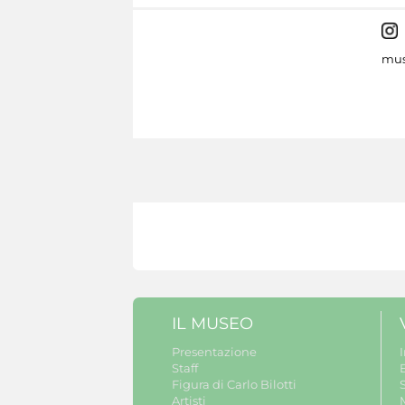
mus
IL MUSEO
Presentazione
Staff
B
Figura di Carlo Bilotti
S
Artisti