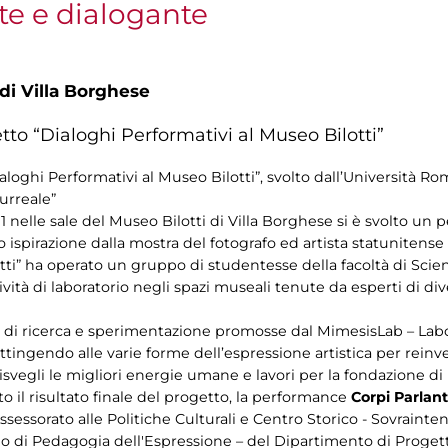
nte e dialogante
 di Villa Borghese
to “Dialoghi Performativi al Museo Bilotti”
loghi Performativi al Museo Bilotti”, svolto dall’Università Ro
urreale”
1 nelle sale del Museo Bilotti di Villa Borghese si è svolto un 
 ispirazione dalla mostra del fotografo ed artista statunitens
tti” ha operato un gruppo di studentesse della facoltà di Scie
ità di laboratorio negli spazi museali tenute da esperti di diver
vità di ricerca e sperimentazione promosse dal MimesisLab – La
attingendo alle varie forme dell’espressione artistica per reinv
 risvegli le migliori energie umane e lavori per la fondazione 
 il risultato finale del progetto, la performance
Corpi Parlant
’Assessorato alle Politiche Culturali e Centro Storico - Sovraint
rio di Pedagogia dell'Espressione – del Dipartimento di Proget