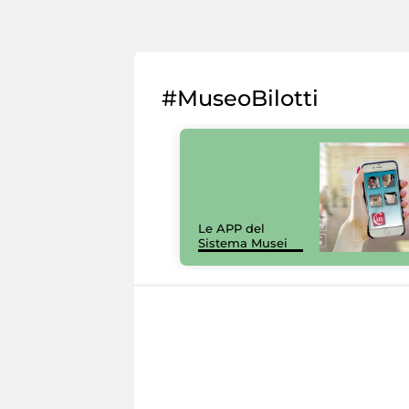
#MuseoBilotti
Le APP del
Sistema Musei