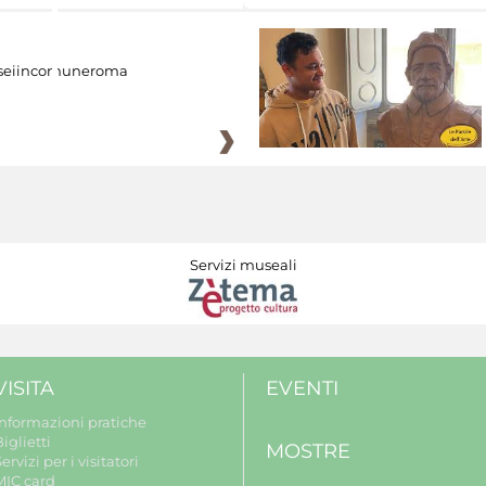
eiincomuneroma
Servizi museali
VISITA
EVENTI
Informazioni pratiche
iglietti
MOSTRE
ervizi per i visitatori
MIC card