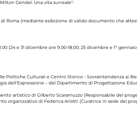
"Milton Gendel: Una vita surreale":
e di Roma (mediante esibizione di valido documento che attesti
 21.00 (24 e 31 dicembre ore 9.00-18.00; 25 dicembre e 1° gennaio
lle Politiche Culturali e Centro Storico - Sovraintendenza ai Ben
ia dell'Espressione – del Dipartimento di Progettazione Educa
nto artistico di Gilberto Scaramuzzo (Responsabile del proge
to organizzativo di Federica Arlotti (Curatrice in sede del pro