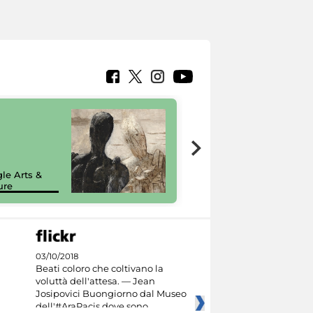
7 nuovi in-
painting tour
sulla piattaforma
le Arts &
Google Arts &
ure
Culture
03/10/2018
Beati coloro che coltivano la
voluttà dell'attesa. — Jean
Josipovici Buongiorno dal Museo
dell'#AraPacis dove sono