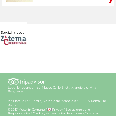
Servizi museali
Leggi le recensioni su:
Museo Carlo Bilotti Aranciera di Villa
Borghese
Via Fiorello La Guardia, 6 e Viale dell’Aranciera 4 - 00197 Roma - Tel.
060608
© 2017 Musei in Comune
/
Privacy
/
Esclusione delle
Responsabilità
/
Credits
/
Accessibilità del sito web
/
XML-rss