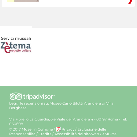
Servizi museali
Leggi le recensioni su:
Museo Carlo Bilotti Aranciera di Villa
Borghese
Via Fiorello La Guardia, 6 e Viale dell’Aranciera 4 - 00197 Roma - Tel.
060608
© 2017 Musei in Comune
/
Privacy
/
Esclusione delle
Responsabilità
/
Credits
/
Accessibilità del sito web
/
XML-rss