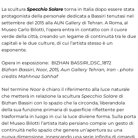
La scultura
Specchio Solare
torna in Italia dopo essere stata
protagonista della personale dedicata a Bassiri tenutasi nel
settembre del 2015 alla AUN Gallery di Tehran. A Roma, al
Museo Carlo Bilotti, l’opera entra in contatto con il cuore
verde della città, creando un legame di continuità tra le due
capitali e le due culture, di cui l’artista stesso è un
esponente.
Opera in esposizione: BIZHAN BASSIRI_DSC_1872
Bizhan Bassiri, Noor, 2015, Aun Gallery Tehran, Iran - photo
credits Mahhnaz Sahhaf
Nel termine
Noor
è chiaro il riferimento alla luce naturale
che metterà in relazione la scultura
Specchio Solare
di
Bizhan Bassiri con lo spazio che la circonda, liberandola
della sua funzione primaria di superficie riflettente per
trasformarla in luogo in cui la luce diviene forma. Sulla porta
del Museo Bilotti l’artista italo persiano compie un gesto di
continuità nello spazio che genera un’apertura su una
nuova dimensione, innescando una serie infinita di rimandi