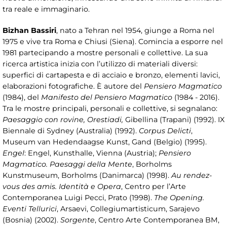
tra reale e immaginario.
Bizhan Bassiri
, nato a Tehran nel 1954, giunge a Roma nel
1975 e vive tra Roma e Chiusi (Siena). Comincia a esporre nel
1981 partecipando a mostre personali e collettive. La sua
ricerca artistica inizia con l’utilizzo di materiali diversi:
superfici di cartapesta e di acciaio e bronzo, elementi lavici,
elaborazioni fotografiche. È autore del
Pensiero Magmatico
(1984), del
Manifesto del Pensiero Magmatico
(1984 - 2016).
Tra le mostre principali, personali e collettive, si segnalano:
Paesaggio con rovine, Orestiadi,
Gibellina (Trapani) (1992). IX
Biennale di Sydney (Australia) (1992).
Corpus Delicti
,
Museum van Hedendaagse Kunst, Gand (Belgio) (1995).
Engel
: Engel, Kunsthalle, Vienna (Austria);
Pensiero
Magmatico. Paesaggi della Mente
, Borholms
Kunstmuseum, Borholms (Danimarca) (1998).
Au rendez-
vous des amis. Identità e Opera
, Centro per l’Arte
Contemporanea Luigi Pecci, Prato (1998).
The Opening.
Eventi Tellurici
, Arsaevi, Collegiumartisticum, Sarajevo
(Bosnia) (2002).
Sorgente
, Centro Arte Contemporanea BM,