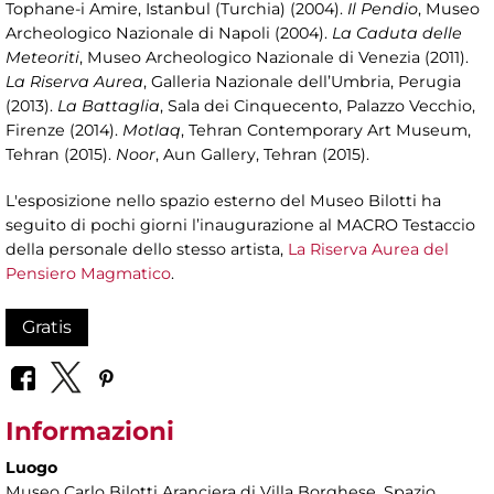
Tophane-i Amire, Istanbul (Turchia) (2004).
Il Pendio
, Museo
Archeologico Nazionale di Napoli (2004).
La Caduta delle
Meteoriti
, Museo Archeologico Nazionale di Venezia (2011).
La Riserva Aurea
, Galleria Nazionale dell’Umbria, Perugia
(2013).
La Battaglia
, Sala dei Cinquecento, Palazzo Vecchio,
Firenze (2014).
Motlaq
, Tehran Contemporary Art Museum,
Tehran (2015).
Noor
, Aun Gallery, Tehran (2015).
L'esposizione nello spazio esterno del Museo Bilotti ha
seguito di pochi giorni l’inaugurazione al MACRO Testaccio
della personale dello stesso artista,
La Riserva Aurea del
Pensiero Magmatico
.
Gratis
Informazioni
Luogo
Museo Carlo Bilotti Aranciera di Villa Borghese
, Spazio