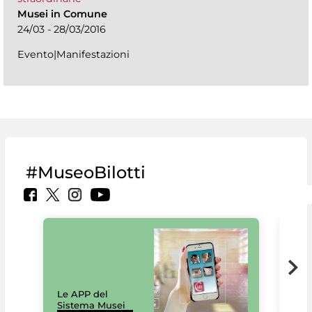
Musei in Comune
24/03 - 28/03/2016
Evento|Manifestazioni
#MuseoBilotti
Il 
Le APP del
Mus
Sistema Musei
net