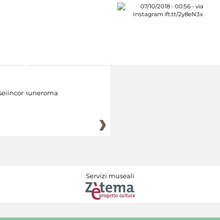
eiincomuneroma
Servizi museali