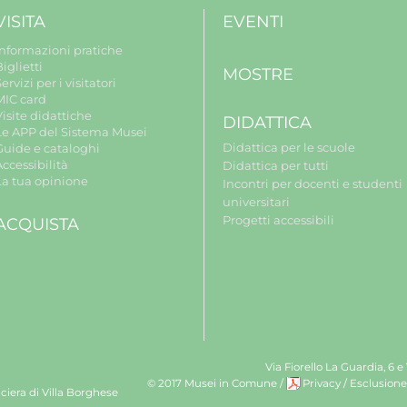
VISITA
EVENTI
Informazioni pratiche
iglietti
MOSTRE
ervizi per i visitatori
MIC card
isite didattiche
DIDATTICA
Le APP del Sistema Musei
Didattica per le scuole
Guide e cataloghi
ccessibilità
Didattica per tutti
La tua opinione
Incontri per docenti e studenti
universitari
Progetti accessibili
ACQUISTA
Via Fiorello La Guardia, 6 e
© 2017 Musei in Comune
/
Privacy
/
Esclusione
ciera di Villa Borghese