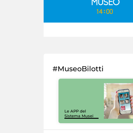
#MuseoBilotti
Le APP del
Sistema Musei