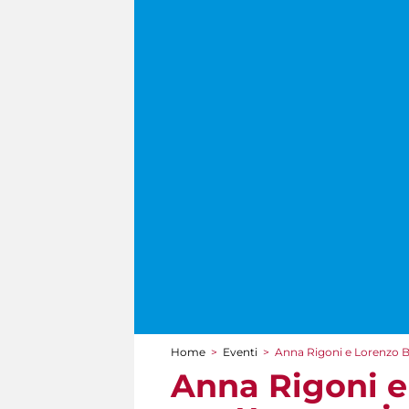
Home
>
Eventi
>
Anna Rigoni e Lorenzo Bo
Tu sei qui
Anna Rigoni e 