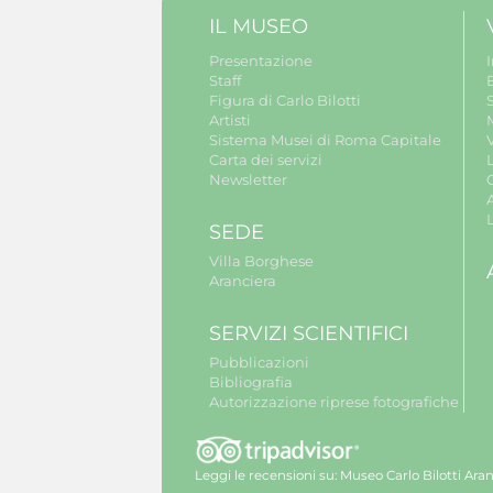
IL MUSEO
Presentazione
Staff
B
Figura di Carlo Bilotti
S
Artisti
Sistema Musei di Roma Capitale
V
Carta dei servizi
Newsletter
A
SEDE
Villa Borghese
Aranciera
SERVIZI SCIENTIFICI
Pubblicazioni
Bibliografia
Autorizzazione riprese fotografiche
Leggi le recensioni su:
Museo Carlo Bilotti Aran