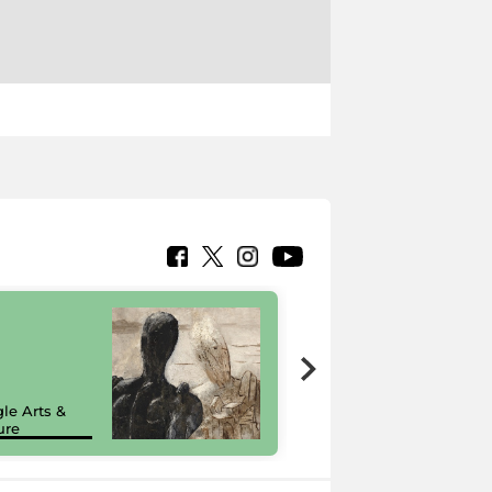
7 nuovi in-
painting tour
sulla piattaforma
le Arts &
Google Arts &
ure
Culture