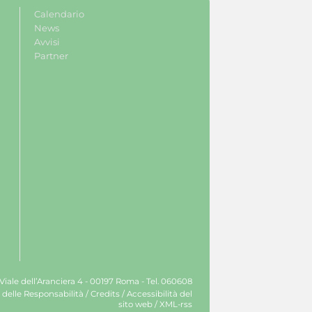
Calendario
News
Avvisi
Partner
 Viale dell’Aranciera 4 - 00197 Roma - Tel. 060608
 delle Responsabilità
/
Credits
/
Accessibilità del
sito web
/
XML-rss