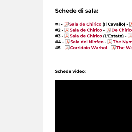
Schede di sala:
#1 -
Sala de Chirico
(Il Cavallo) -
#2 -
Sala de Chirico
-
De Chiri
#3 -
Sala de Chirico
(L'Estate) -
#4 -
Sala del Ninfeo
-
The Ny
#5 -
Corridoio Warhol
-
The Wa
Schede video: