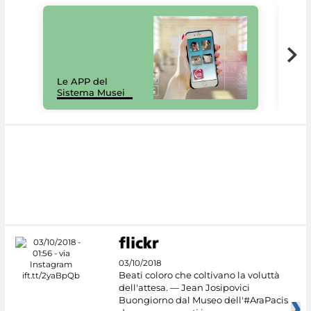
Il 
Le APP del
Mus
Sistema Musei
net
03/10/2018
Beati coloro che coltivano la voluttà
dell'attesa. — Jean Josipovici
Buongiorno dal Museo dell'#AraPacis