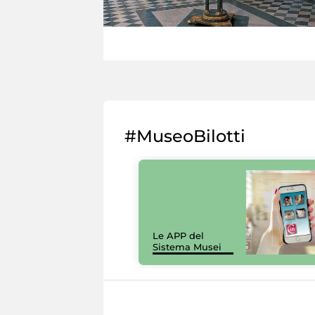
#MuseoBilotti
Le APP del
Sistema Musei