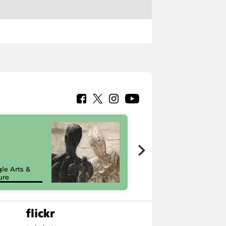
7 nuovi in-
painting tour
sulla piattaforma
le Arts &
Google Arts &
ure
Culture