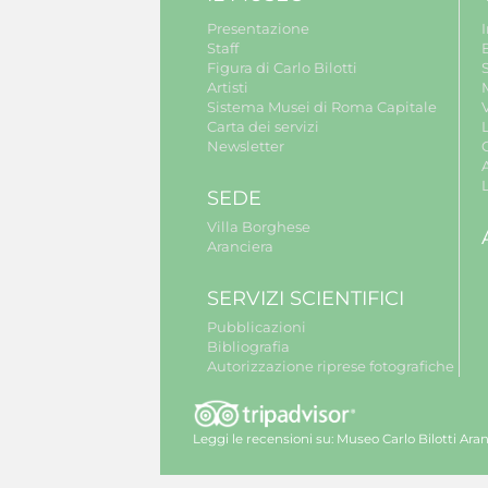
Presentazione
Staff
B
Figura di Carlo Bilotti
S
Artisti
Sistema Musei di Roma Capitale
V
Carta dei servizi
Newsletter
A
SEDE
Villa Borghese
Aranciera
SERVIZI SCIENTIFICI
Pubblicazioni
Bibliografia
Autorizzazione riprese fotografiche
Leggi le recensioni su:
Museo Carlo Bilotti Aran