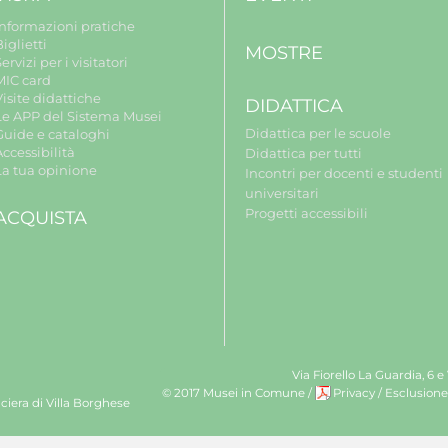
Informazioni pratiche
iglietti
MOSTRE
ervizi per i visitatori
MIC card
isite didattiche
DIDATTICA
Le APP del Sistema Musei
Didattica per le scuole
Guide e cataloghi
ccessibilità
Didattica per tutti
La tua opinione
Incontri per docenti e studenti
universitari
Progetti accessibili
ACQUISTA
Via Fiorello La Guardia, 6 e
© 2017 Musei in Comune
/
Privacy
/
Esclusione
ciera di Villa Borghese