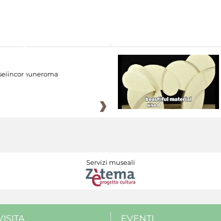
eiincomuneroma
Servizi museali
VISITA
EVENTI