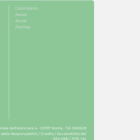
Calendario
News
Avvisi
Partner
 Viale dell’Aranciera 4 - 00197 Roma - Tel. 060608
 delle Responsabilità
/
Credits
/
Accessibilità del
sito web
/
XML-rss