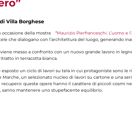
ero”
 di Villa Borghese
 in occasione della mostra “
Maurizio Pierfranceschi. L’uomo e l
i tele che dialogano con l’architettura del luogo, generando i
o” viene messo a confronto con un nuovo grande lavoro in legn
tratto in terracotta bianca.
 esposto un ciclo di lavori su tela in cui protagoniste sono le rif
le Marche, un selezionato nucleo di lavori su cartone e una serie
di recupero: queste opere hanno il carattere di piccoli cosmi ne
a, sanno mantenere uno stupefacente equilibrio.