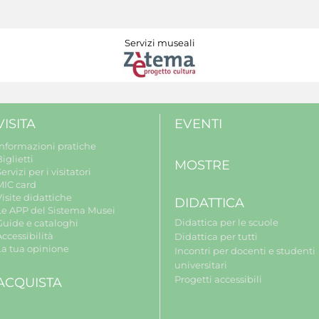
Servizi museali
VISITA
EVENTI
Informazioni pratiche
iglietti
MOSTRE
ervizi per i visitatori
MIC card
isite didattiche
DIDATTICA
Le APP del Sistema Musei
Didattica per le scuole
Guide e cataloghi
ccessibilità
Didattica per tutti
La tua opinione
Incontri per docenti e studenti
universitari
Progetti accessibili
ACQUISTA