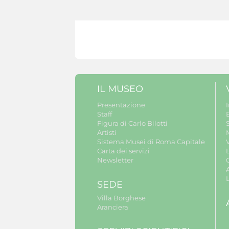
IL MUSEO
Presentazione
Staff
B
Figura di Carlo Bilotti
S
Artisti
Sistema Musei di Roma Capitale
V
Carta dei servizi
Newsletter
A
SEDE
Villa Borghese
Aranciera