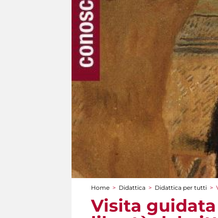
Home
>
Didattica
>
Didattica per tutti
>
Tu sei qui
Visita guidata