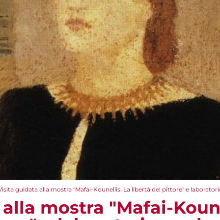
Visita guidata alla mostra "Mafai-Kounellis. La libertà del pittore" e laborato
 alla mostra "Mafai-Koune