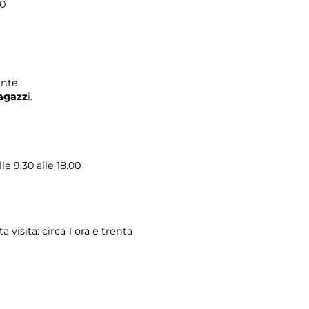
30
ente
ragazz
i.
le 9.30 alle 18.00
a visita: circa 1 ora e trenta