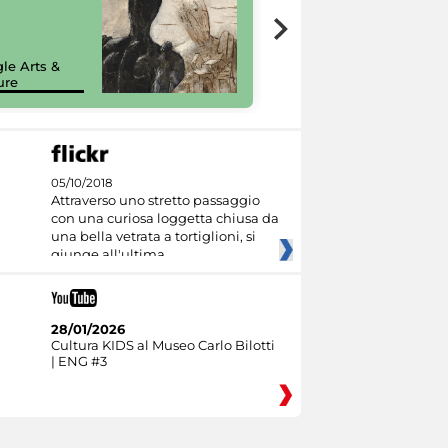
7 nuovi in-
painting tour
sulla piattaforma
le Arts &
Google Arts &
ure
Culture
05/10/2018
Attraverso uno stretto passaggio
con una curiosa loggetta chiusa da
una bella vetrata a tortiglioni, si
giunge all'ultima
28/01/2026
Cultura KIDS al Museo Carlo Bilotti
| ENG #3