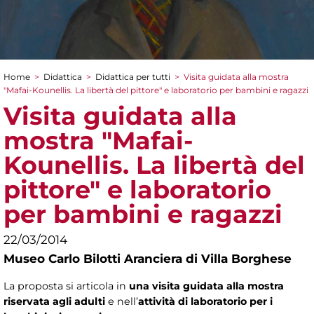
Home
>
Didattica
>
Didattica per tutti
>
Visita guidata alla mostra
Tu sei qui
"Mafai-Kounellis. La libertà del pittore" e laboratorio per bambini e ragazzi
Visita guidata alla
mostra "Mafai-
Kounellis. La libertà del
pittore" e laboratorio
per bambini e ragazzi
22/03/2014
Museo Carlo Bilotti Aranciera di Villa Borghese
La proposta si articola in
una visita guidata alla mostra
riservata agli adulti
e nell’
attività di laboratorio per i