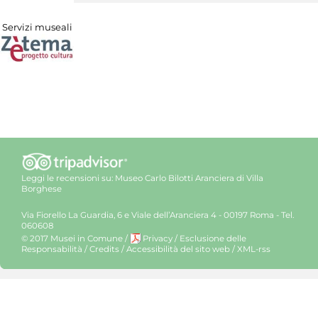
Servizi museali
Leggi le recensioni su:
Museo Carlo Bilotti Aranciera di Villa
Borghese
Via Fiorello La Guardia, 6 e Viale dell’Aranciera 4 - 00197 Roma - Tel.
060608
© 2017 Musei in Comune
/
Privacy
/
Esclusione delle
Responsabilità
/
Credits
/
Accessibilità del sito web
/
XML-rss